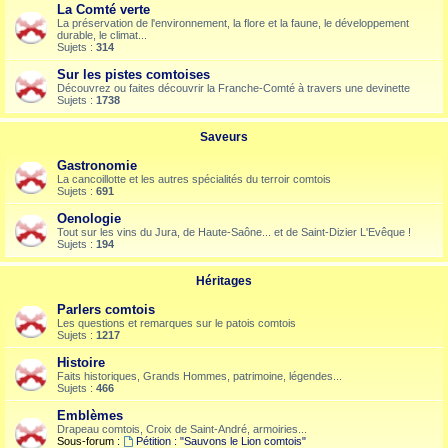
La Comté verte
La préservation de l'environnement, la flore et la faune, le développement
durable, le climat...
Sujets :
314
Sur les pistes comtoises
Découvrez ou faites découvrir la Franche-Comté à travers une devinette
Sujets :
1738
Saveurs
Gastronomie
La cancoillotte et les autres spécialités du terroir comtois
Sujets :
691
Oenologie
Tout sur les vins du Jura, de Haute-Saône... et de Saint-Dizier L'Evêque !
Sujets :
194
Héritages
Parlers comtois
Les questions et remarques sur le patois comtois
Sujets :
1217
Histoire
Faits historiques, Grands Hommes, patrimoine, légendes...
Sujets :
466
Emblèmes
Drapeau comtois, Croix de Saint-André, armoiries...
Sous-forum :
Pétition : "Sauvons le Lion comtois"