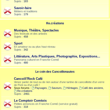
Sujets :
183
Savoir-faire
Métiers et traditions
Sujets :
179
Re.créations
Musique, Théâtre, Spectacles
Des festivals et des artistes
Sujets :
458
Sport
En amateur ou au plus haut niveau
Sujets :
342
Littérature, Arts Plastiques, Photographie, Expositions...
Panorama culturel en Franche-Comté
Sujets :
480
Le coin des Cancoillonautes
Cancoill'Rock Café
Venez parler de tout ou de rien autour d'une tartine de cancoillotte d'un verre
de Pont ou d'un café !
Sous-forums :
Paysages
,
Saveurs
,
Héritages
,
Café des anciens
,
Re.créations
Sujets :
2461
Le Comptoir Comtois
Petites annonces en Franche-Comté (service gratuit)
Sujets :
318