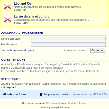
Léo and Co
Notre autocollant sur les routes de France et de Navarre
Sujets :
84
La vie du site et du forum
L'utilisation du site et du forum, vos remarques et suggestions...
Sujets :
266
CONNEXION
•
S’ENREGISTRER
Nom d’utilisateur :
Mot de passe :
J’ai oublié mon mot de passe
Se souvenir de moi
QUI EST EN LIGNE
Au total il y a
22
utilisateurs en ligne : 1 enregistré, 0 invisible et 21 invités (d’après le
nombre d’utilisateurs actifs ces 5 dernières minutes)
Le record du nombre d’utilisateurs en ligne est de
712
, le ven. 27 mars 2026, 16:25
STATISTIQUES
271785
messages •
14158
sujets •
1680
membres • Le membre enregistré le plus récent
est
Sophie f
.
Index du forum
Supprimer les cookies
Heures au format
UTC+02:00
Développé par
phpBB
® Forum Software © phpBB Limited
Traduit par
phpBB-fr.com