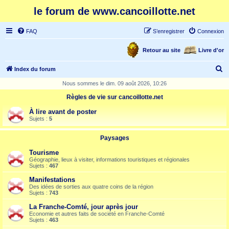
le forum de www.cancoillotte.net
FAQ
S’enregistrer
Connexion
Retour au site
Livre d'or
R
Index du forum
e
Nous sommes le dim. 09 août 2026, 10:26
c
Règles de vie sur cancoillotte.net
h
À lire avant de poster
e
Sujets :
5
r
Paysages
c
Tourisme
h
Géographie, lieux à visiter, informations touristiques et régionales
Sujets :
467
e
Manifestations
r
Des idées de sorties aux quatre coins de la région
Sujets :
743
La Franche-Comté, jour après jour
Economie et autres faits de société en Franche-Comté
Sujets :
463