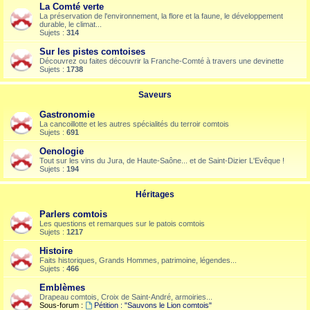
La Comté verte
La préservation de l'environnement, la flore et la faune, le développement
durable, le climat...
Sujets :
314
Sur les pistes comtoises
Découvrez ou faites découvrir la Franche-Comté à travers une devinette
Sujets :
1738
Saveurs
Gastronomie
La cancoillotte et les autres spécialités du terroir comtois
Sujets :
691
Oenologie
Tout sur les vins du Jura, de Haute-Saône... et de Saint-Dizier L'Evêque !
Sujets :
194
Héritages
Parlers comtois
Les questions et remarques sur le patois comtois
Sujets :
1217
Histoire
Faits historiques, Grands Hommes, patrimoine, légendes...
Sujets :
466
Emblèmes
Drapeau comtois, Croix de Saint-André, armoiries...
Sous-forum :
Pétition : "Sauvons le Lion comtois"