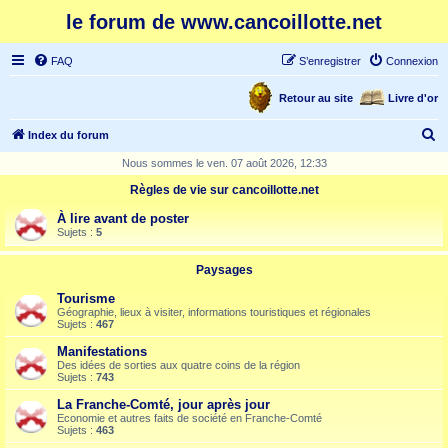
le forum de www.cancoillotte.net
FAQ
S’enregistrer
Connexion
Retour au site
Livre d'or
R
Index du forum
e
Nous sommes le ven. 07 août 2026, 12:33
c
Règles de vie sur cancoillotte.net
h
À lire avant de poster
e
Sujets :
5
r
Paysages
c
Tourisme
h
Géographie, lieux à visiter, informations touristiques et régionales
Sujets :
467
e
Manifestations
r
Des idées de sorties aux quatre coins de la région
Sujets :
743
La Franche-Comté, jour après jour
Economie et autres faits de société en Franche-Comté
Sujets :
463