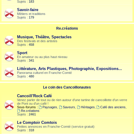
Sujets :
183
Savoir-faire
Métiers et traditions
Sujets :
179
Re.créations
Musique, Théâtre, Spectacles
Des festivals et des artistes
Sujets :
458
Sport
En amateur ou au plus haut niveau
Sujets :
341
Littérature, Arts Plastiques, Photographie, Expositions...
Panorama culturel en Franche-Comté
Sujets :
480
Le coin des Cancoillonautes
Cancoill'Rock Café
Venez parler de tout ou de rien autour d'une tartine de cancoillotte d'un verre
de Pont ou d'un café !
Sous-forums :
Paysages
,
Saveurs
,
Héritages
,
Café des anciens
,
Re.créations
Sujets :
2461
Le Comptoir Comtois
Petites annonces en Franche-Comté (service gratuit)
Sujets :
318