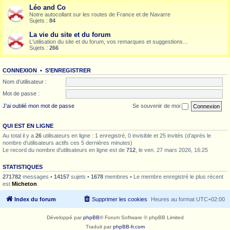
Léo and Co
Notre autocollant sur les routes de France et de Navarre
Sujets :
84
La vie du site et du forum
L'utilisation du site et du forum, vos remarques et suggestions...
Sujets :
266
CONNEXION
•
S’ENREGISTRER
Nom d’utilisateur :
Mot de passe :
J’ai oublié mon mot de passe
Se souvenir de moi
QUI EST EN LIGNE
Au total il y a
26
utilisateurs en ligne : 1 enregistré, 0 invisible et 25 invités (d’après le
nombre d’utilisateurs actifs ces 5 dernières minutes)
Le record du nombre d’utilisateurs en ligne est de
712
, le ven. 27 mars 2026, 16:25
STATISTIQUES
271782
messages •
14157
sujets •
1678
membres • Le membre enregistré le plus récent
est
Micheton
.
Index du forum
Supprimer les cookies
Heures au format
UTC+02:00
Développé par
phpBB
® Forum Software © phpBB Limited
Traduit par
phpBB-fr.com