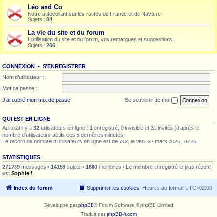
Léo and Co
Notre autocollant sur les routes de France et de Navarre
Sujets :
84
La vie du site et du forum
L'utilisation du site et du forum, vos remarques et suggestions...
Sujets :
266
CONNEXION
•
S’ENREGISTRER
Nom d’utilisateur :
Mot de passe :
J’ai oublié mon mot de passe
Se souvenir de moi
QUI EST EN LIGNE
Au total il y a
32
utilisateurs en ligne : 1 enregistré, 0 invisible et 31 invités (d’après le
nombre d’utilisateurs actifs ces 5 dernières minutes)
Le record du nombre d’utilisateurs en ligne est de
712
, le ven. 27 mars 2026, 16:25
STATISTIQUES
271789
messages •
14158
sujets •
1680
membres • Le membre enregistré le plus récent
est
Sophie f
.
Index du forum
Supprimer les cookies
Heures au format
UTC+02:00
Développé par
phpBB
® Forum Software © phpBB Limited
Traduit par
phpBB-fr.com