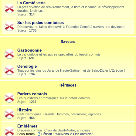
La Comté verte
La préservation de l'environnement, la flore et la faune, le développement
durable, le climat...
Sujets :
314
Sur les pistes comtoises
Découvrez ou faites découvrir la Franche-Comté à travers une devinette
Sujets :
1738
Saveurs
Gastronomie
La cancoillotte et les autres spécialités du terroir comtois
Sujets :
691
Oenologie
Tout sur les vins du Jura, de Haute-Saône... et de Saint-Dizier L'Evêque !
Sujets :
194
Héritages
Parlers comtois
Les questions et remarques sur le patois comtois
Sujets :
1217
Histoire
Faits historiques, Grands Hommes, patrimoine, légendes...
Sujets :
466
Emblèmes
Drapeau comtois, Croix de Saint-André, armoiries...
Sous-forum :
Pétition : "Sauvons le Lion comtois"