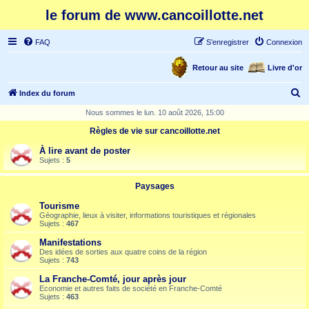
le forum de www.cancoillotte.net
FAQ
S’enregistrer
Connexion
Retour au site
Livre d'or
R
Index du forum
e
Nous sommes le lun. 10 août 2026, 15:00
c
Règles de vie sur cancoillotte.net
h
À lire avant de poster
e
Sujets :
5
r
Paysages
c
Tourisme
h
Géographie, lieux à visiter, informations touristiques et régionales
Sujets :
467
e
Manifestations
r
Des idées de sorties aux quatre coins de la région
Sujets :
743
La Franche-Comté, jour après jour
Economie et autres faits de société en Franche-Comté
Sujets :
463