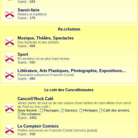
Sujets :
183
Savoir-faire
Métiers et traditions
Sujets :
179
Re.créations
Musique, Théâtre, Spectacles
Des festivals et des artistes
Sujets :
458
Sport
En amateur ou au plus haut niveau
Sujets :
342
Littérature, Arts Plastiques, Photographie, Expositions...
Panorama culturel en Franche-Comté
Sujets :
480
Le coin des Cancoillonautes
Cancoill'Rock Café
Venez parler de tout ou de rien autour d'une tartine de cancoillotte d'un verre
de Pont ou d'un café !
Sous-forums :
Paysages
,
Saveurs
,
Héritages
,
Café des anciens
,
Re.créations
Sujets :
2461
Le Comptoir Comtois
Petites annonces en Franche-Comté (service gratuit)
Sujets :
318