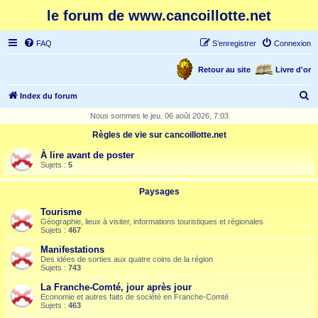
le forum de www.cancoillotte.net
FAQ
S’enregistrer
Connexion
Retour au site
Livre d'or
R
Index du forum
e
Nous sommes le jeu. 06 août 2026, 7:03
c
Règles de vie sur cancoillotte.net
h
À lire avant de poster
e
Sujets :
5
r
Paysages
c
Tourisme
h
Géographie, lieux à visiter, informations touristiques et régionales
Sujets :
467
e
Manifestations
r
Des idées de sorties aux quatre coins de la région
Sujets :
743
La Franche-Comté, jour après jour
Economie et autres faits de société en Franche-Comté
Sujets :
463