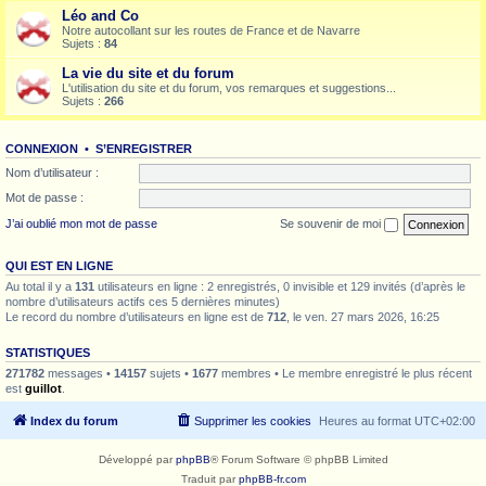
Léo and Co
Notre autocollant sur les routes de France et de Navarre
Sujets :
84
La vie du site et du forum
L'utilisation du site et du forum, vos remarques et suggestions...
Sujets :
266
CONNEXION
•
S’ENREGISTRER
Nom d’utilisateur :
Mot de passe :
J’ai oublié mon mot de passe
Se souvenir de moi
QUI EST EN LIGNE
Au total il y a
131
utilisateurs en ligne : 2 enregistrés, 0 invisible et 129 invités (d’après le
nombre d’utilisateurs actifs ces 5 dernières minutes)
Le record du nombre d’utilisateurs en ligne est de
712
, le ven. 27 mars 2026, 16:25
STATISTIQUES
271782
messages •
14157
sujets •
1677
membres • Le membre enregistré le plus récent
est
guillot
.
Index du forum
Supprimer les cookies
Heures au format
UTC+02:00
Développé par
phpBB
® Forum Software © phpBB Limited
Traduit par
phpBB-fr.com