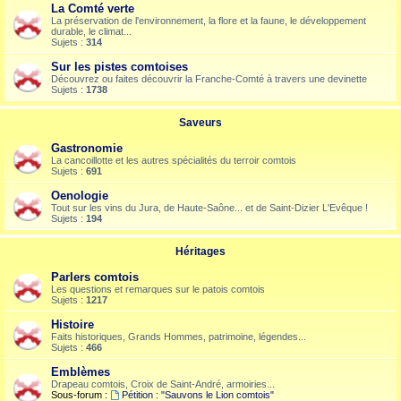
La Comté verte
La préservation de l'environnement, la flore et la faune, le développement
durable, le climat...
Sujets :
314
Sur les pistes comtoises
Découvrez ou faites découvrir la Franche-Comté à travers une devinette
Sujets :
1738
Saveurs
Gastronomie
La cancoillotte et les autres spécialités du terroir comtois
Sujets :
691
Oenologie
Tout sur les vins du Jura, de Haute-Saône... et de Saint-Dizier L'Evêque !
Sujets :
194
Héritages
Parlers comtois
Les questions et remarques sur le patois comtois
Sujets :
1217
Histoire
Faits historiques, Grands Hommes, patrimoine, légendes...
Sujets :
466
Emblèmes
Drapeau comtois, Croix de Saint-André, armoiries...
Sous-forum :
Pétition : "Sauvons le Lion comtois"