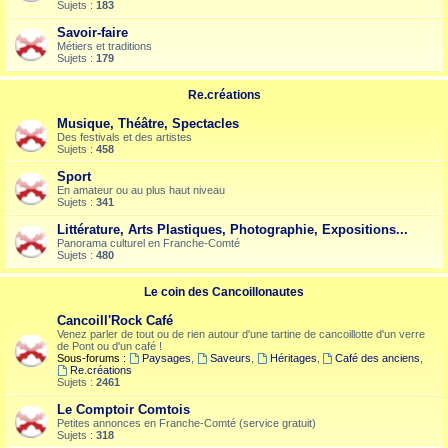
Sujets :
183
Savoir-faire
Métiers et traditions
Sujets :
179
Re.créations
Musique, Théâtre, Spectacles
Des festivals et des artistes
Sujets :
458
Sport
En amateur ou au plus haut niveau
Sujets :
341
Littérature, Arts Plastiques, Photographie, Expositions...
Panorama culturel en Franche-Comté
Sujets :
480
Le coin des Cancoillonautes
Cancoill'Rock Café
Venez parler de tout ou de rien autour d'une tartine de cancoillotte d'un verre
de Pont ou d'un café !
Sous-forums :
Paysages
,
Saveurs
,
Héritages
,
Café des anciens
,
Re.créations
Sujets :
2461
Le Comptoir Comtois
Petites annonces en Franche-Comté (service gratuit)
Sujets :
318