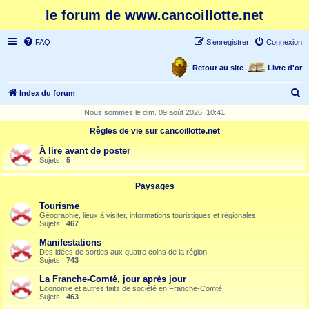
le forum de www.cancoillotte.net
FAQ
S’enregistrer
Connexion
Retour au site
Livre d'or
R
Index du forum
e
Nous sommes le dim. 09 août 2026, 10:41
c
Règles de vie sur cancoillotte.net
h
À lire avant de poster
e
Sujets :
5
r
Paysages
c
Tourisme
h
Géographie, lieux à visiter, informations touristiques et régionales
Sujets :
467
e
Manifestations
r
Des idées de sorties aux quatre coins de la région
Sujets :
743
La Franche-Comté, jour après jour
Economie et autres faits de société en Franche-Comté
Sujets :
463