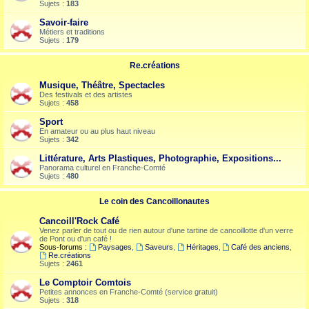
Sujets :
183
Savoir-faire
Métiers et traditions
Sujets :
179
Re.créations
Musique, Théâtre, Spectacles
Des festivals et des artistes
Sujets :
458
Sport
En amateur ou au plus haut niveau
Sujets :
342
Littérature, Arts Plastiques, Photographie, Expositions...
Panorama culturel en Franche-Comté
Sujets :
480
Le coin des Cancoillonautes
Cancoill'Rock Café
Venez parler de tout ou de rien autour d'une tartine de cancoillotte d'un verre
de Pont ou d'un café !
Sous-forums :
Paysages
,
Saveurs
,
Héritages
,
Café des anciens
,
Re.créations
Sujets :
2461
Le Comptoir Comtois
Petites annonces en Franche-Comté (service gratuit)
Sujets :
318