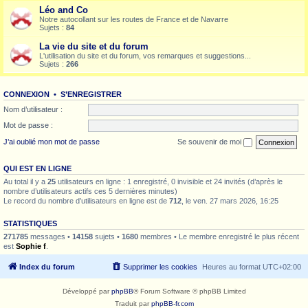
Léo and Co
Notre autocollant sur les routes de France et de Navarre
Sujets :
84
La vie du site et du forum
L'utilisation du site et du forum, vos remarques et suggestions...
Sujets :
266
CONNEXION
•
S’ENREGISTRER
Nom d’utilisateur :
Mot de passe :
J’ai oublié mon mot de passe
Se souvenir de moi
QUI EST EN LIGNE
Au total il y a
25
utilisateurs en ligne : 1 enregistré, 0 invisible et 24 invités (d’après le
nombre d’utilisateurs actifs ces 5 dernières minutes)
Le record du nombre d’utilisateurs en ligne est de
712
, le ven. 27 mars 2026, 16:25
STATISTIQUES
271785
messages •
14158
sujets •
1680
membres • Le membre enregistré le plus récent
est
Sophie f
.
Index du forum
Supprimer les cookies
Heures au format
UTC+02:00
Développé par
phpBB
® Forum Software © phpBB Limited
Traduit par
phpBB-fr.com