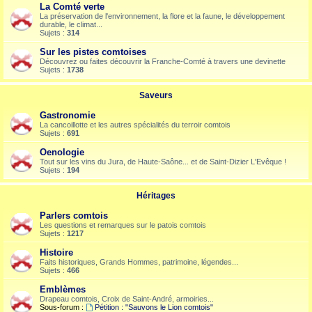
La Comté verte
La préservation de l'environnement, la flore et la faune, le développement
durable, le climat...
Sujets :
314
Sur les pistes comtoises
Découvrez ou faites découvrir la Franche-Comté à travers une devinette
Sujets :
1738
Saveurs
Gastronomie
La cancoillotte et les autres spécialités du terroir comtois
Sujets :
691
Oenologie
Tout sur les vins du Jura, de Haute-Saône... et de Saint-Dizier L'Evêque !
Sujets :
194
Héritages
Parlers comtois
Les questions et remarques sur le patois comtois
Sujets :
1217
Histoire
Faits historiques, Grands Hommes, patrimoine, légendes...
Sujets :
466
Emblèmes
Drapeau comtois, Croix de Saint-André, armoiries...
Sous-forum :
Pétition : "Sauvons le Lion comtois"