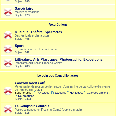
Sujets :
183
Savoir-faire
Métiers et traditions
Sujets :
179
Re.créations
Musique, Théâtre, Spectacles
Des festivals et des artistes
Sujets :
458
Sport
En amateur ou au plus haut niveau
Sujets :
342
Littérature, Arts Plastiques, Photographie, Expositions...
Panorama culturel en Franche-Comté
Sujets :
480
Le coin des Cancoillonautes
Cancoill'Rock Café
Venez parler de tout ou de rien autour d'une tartine de cancoillotte d'un verre
de Pont ou d'un café !
Sous-forums :
Paysages
,
Saveurs
,
Héritages
,
Café des anciens
,
Re.créations
Sujets :
2461
Le Comptoir Comtois
Petites annonces en Franche-Comté (service gratuit)
Sujets :
318