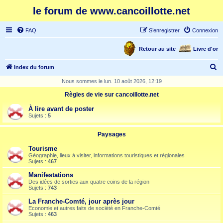
le forum de www.cancoillotte.net
FAQ
S’enregistrer
Connexion
Retour au site
Livre d'or
R
Index du forum
e
Nous sommes le lun. 10 août 2026, 12:19
c
Règles de vie sur cancoillotte.net
h
À lire avant de poster
e
Sujets :
5
r
Paysages
c
Tourisme
h
Géographie, lieux à visiter, informations touristiques et régionales
Sujets :
467
e
Manifestations
r
Des idées de sorties aux quatre coins de la région
Sujets :
743
La Franche-Comté, jour après jour
Economie et autres faits de société en Franche-Comté
Sujets :
463