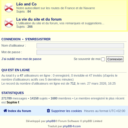
Léo and Co
Notre autocollant sur les routes de France et de Navarre
Sujets :
84
La vie du site et du forum
L'utilisation du site et du forum, vos remarques et suggestions...
Sujets :
266
CONNEXION
•
S’ENREGISTRER
Nom d’utilisateur :
Mot de passe :
J’ai oublié mon mot de passe
Se souvenir de moi
QUI EST EN LIGNE
Au total il y a
47
utilisateurs en ligne : 0 enregistré, 0 invisible et 47 invités (d’après le
nombre d’utilisateurs actifs ces 5 dernières minutes)
Le record du nombre d’utilisateurs en ligne est de
712
, le ven. 27 mars 2026, 16:25
STATISTIQUES
271789
messages •
14158
sujets •
1680
membres • Le membre enregistré le plus récent
est
Sophie f
.
Index du forum
Supprimer les cookies
Heures au format
UTC+02:00
Développé par
phpBB
® Forum Software © phpBB Limited
Traduit par
phpBB-fr.com