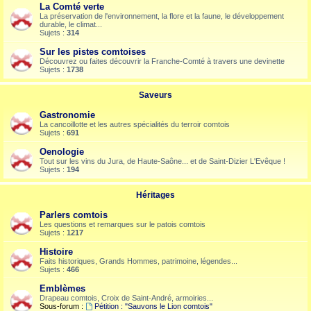
La Comté verte
La préservation de l'environnement, la flore et la faune, le développement
durable, le climat...
Sujets :
314
Sur les pistes comtoises
Découvrez ou faites découvrir la Franche-Comté à travers une devinette
Sujets :
1738
Saveurs
Gastronomie
La cancoillotte et les autres spécialités du terroir comtois
Sujets :
691
Oenologie
Tout sur les vins du Jura, de Haute-Saône... et de Saint-Dizier L'Evêque !
Sujets :
194
Héritages
Parlers comtois
Les questions et remarques sur le patois comtois
Sujets :
1217
Histoire
Faits historiques, Grands Hommes, patrimoine, légendes...
Sujets :
466
Emblèmes
Drapeau comtois, Croix de Saint-André, armoiries...
Sous-forum :
Pétition : "Sauvons le Lion comtois"