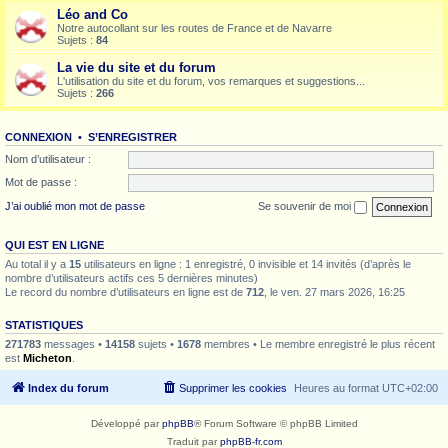
Léo and Co
Notre autocollant sur les routes de France et de Navarre
Sujets :
84
La vie du site et du forum
L'utilisation du site et du forum, vos remarques et suggestions...
Sujets :
266
CONNEXION
•
S’ENREGISTRER
Nom d’utilisateur :
Mot de passe :
J’ai oublié mon mot de passe
Se souvenir de moi
QUI EST EN LIGNE
Au total il y a
15
utilisateurs en ligne : 1 enregistré, 0 invisible et 14 invités (d’après le
nombre d’utilisateurs actifs ces 5 dernières minutes)
Le record du nombre d’utilisateurs en ligne est de
712
, le ven. 27 mars 2026, 16:25
STATISTIQUES
271783
messages •
14158
sujets •
1678
membres • Le membre enregistré le plus récent
est
Micheton
.
Index du forum
Supprimer les cookies
Heures au format
UTC+02:00
Développé par
phpBB
® Forum Software © phpBB Limited
Traduit par
phpBB-fr.com