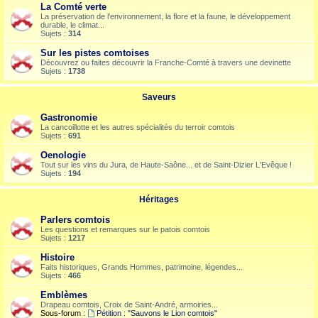
La Comté verte
La préservation de l'environnement, la flore et la faune, le développement
durable, le climat...
Sujets :
314
Sur les pistes comtoises
Découvrez ou faites découvrir la Franche-Comté à travers une devinette
Sujets :
1738
Saveurs
Gastronomie
La cancoillotte et les autres spécialités du terroir comtois
Sujets :
691
Oenologie
Tout sur les vins du Jura, de Haute-Saône... et de Saint-Dizier L'Evêque !
Sujets :
194
Héritages
Parlers comtois
Les questions et remarques sur le patois comtois
Sujets :
1217
Histoire
Faits historiques, Grands Hommes, patrimoine, légendes...
Sujets :
466
Emblèmes
Drapeau comtois, Croix de Saint-André, armoiries...
Sous-forum :
Pétition : "Sauvons le Lion comtois"