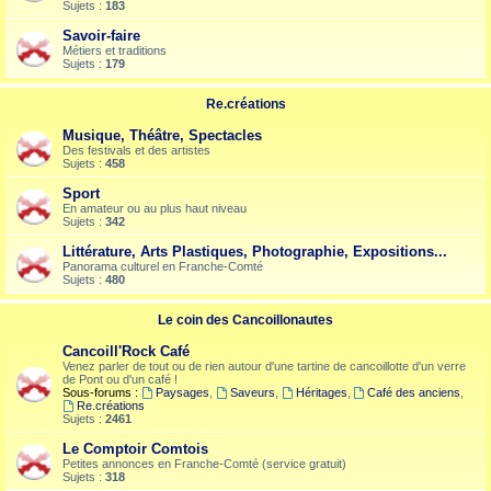
Sujets :
183
Savoir-faire
Métiers et traditions
Sujets :
179
Re.créations
Musique, Théâtre, Spectacles
Des festivals et des artistes
Sujets :
458
Sport
En amateur ou au plus haut niveau
Sujets :
342
Littérature, Arts Plastiques, Photographie, Expositions...
Panorama culturel en Franche-Comté
Sujets :
480
Le coin des Cancoillonautes
Cancoill'Rock Café
Venez parler de tout ou de rien autour d'une tartine de cancoillotte d'un verre
de Pont ou d'un café !
Sous-forums :
Paysages
,
Saveurs
,
Héritages
,
Café des anciens
,
Re.créations
Sujets :
2461
Le Comptoir Comtois
Petites annonces en Franche-Comté (service gratuit)
Sujets :
318