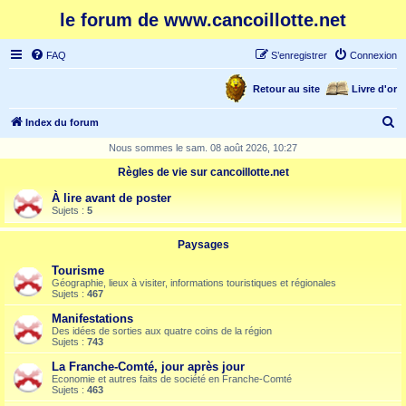
le forum de www.cancoillotte.net
FAQ
S’enregistrer
Connexion
Retour au site
Livre d'or
R
Index du forum
e
Nous sommes le sam. 08 août 2026, 10:27
c
Règles de vie sur cancoillotte.net
h
À lire avant de poster
e
Sujets :
5
r
Paysages
c
Tourisme
h
Géographie, lieux à visiter, informations touristiques et régionales
Sujets :
467
e
Manifestations
r
Des idées de sorties aux quatre coins de la région
Sujets :
743
La Franche-Comté, jour après jour
Economie et autres faits de société en Franche-Comté
Sujets :
463