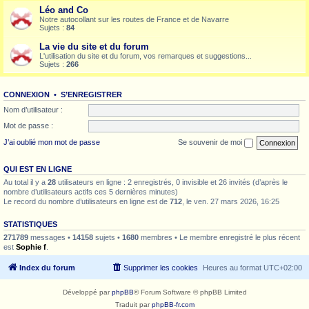
Léo and Co
Notre autocollant sur les routes de France et de Navarre
Sujets :
84
La vie du site et du forum
L'utilisation du site et du forum, vos remarques et suggestions...
Sujets :
266
CONNEXION
•
S’ENREGISTRER
Nom d’utilisateur :
Mot de passe :
J’ai oublié mon mot de passe
Se souvenir de moi
QUI EST EN LIGNE
Au total il y a
28
utilisateurs en ligne : 2 enregistrés, 0 invisible et 26 invités (d’après le
nombre d’utilisateurs actifs ces 5 dernières minutes)
Le record du nombre d’utilisateurs en ligne est de
712
, le ven. 27 mars 2026, 16:25
STATISTIQUES
271789
messages •
14158
sujets •
1680
membres • Le membre enregistré le plus récent
est
Sophie f
.
Index du forum
Supprimer les cookies
Heures au format
UTC+02:00
Développé par
phpBB
® Forum Software © phpBB Limited
Traduit par
phpBB-fr.com