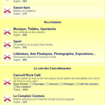
Sujets :
183
Savoir-faire
Métiers et traditions
Sujets :
179
Re.créations
Musique, Théâtre, Spectacles
Des festivals et des artistes
Sujets :
458
Sport
En amateur ou au plus haut niveau
Sujets :
342
Littérature, Arts Plastiques, Photographie, Expositions...
Panorama culturel en Franche-Comté
Sujets :
480
Le coin des Cancoillonautes
Cancoill'Rock Café
Venez parler de tout ou de rien autour d'une tartine de cancoillotte d'un verre
de Pont ou d'un café !
Sous-forums :
Paysages
,
Saveurs
,
Héritages
,
Café des anciens
,
Re.créations
Sujets :
2461
Le Comptoir Comtois
Petites annonces en Franche-Comté (service gratuit)
Sujets :
318