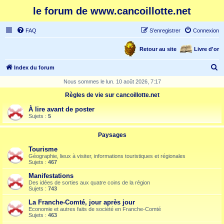
le forum de www.cancoillotte.net
FAQ
S’enregistrer
Connexion
Retour au site
Livre d'or
R
Index du forum
e
Nous sommes le lun. 10 août 2026, 7:17
c
Règles de vie sur cancoillotte.net
h
À lire avant de poster
e
Sujets :
5
r
Paysages
c
Tourisme
h
Géographie, lieux à visiter, informations touristiques et régionales
Sujets :
467
e
Manifestations
r
Des idées de sorties aux quatre coins de la région
Sujets :
743
La Franche-Comté, jour après jour
Economie et autres faits de société en Franche-Comté
Sujets :
463