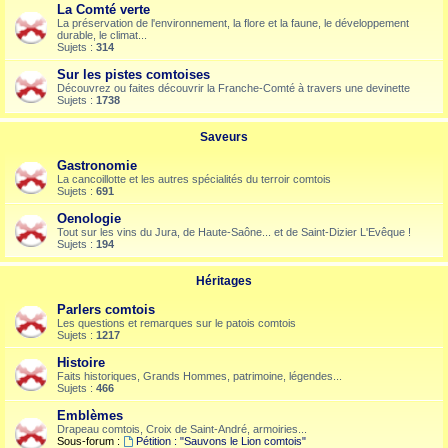
La Comté verte
La préservation de l'environnement, la flore et la faune, le développement
durable, le climat...
Sujets :
314
Sur les pistes comtoises
Découvrez ou faites découvrir la Franche-Comté à travers une devinette
Sujets :
1738
Saveurs
Gastronomie
La cancoillotte et les autres spécialités du terroir comtois
Sujets :
691
Oenologie
Tout sur les vins du Jura, de Haute-Saône... et de Saint-Dizier L'Evêque !
Sujets :
194
Héritages
Parlers comtois
Les questions et remarques sur le patois comtois
Sujets :
1217
Histoire
Faits historiques, Grands Hommes, patrimoine, légendes...
Sujets :
466
Emblèmes
Drapeau comtois, Croix de Saint-André, armoiries...
Sous-forum :
Pétition : "Sauvons le Lion comtois"