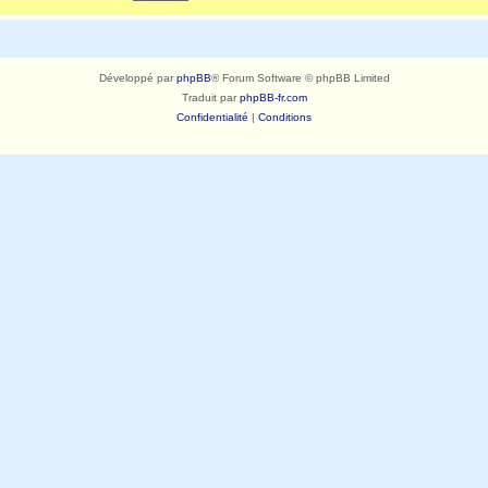
Développé par
phpBB
® Forum Software © phpBB Limited
Traduit par
phpBB-fr.com
Confidentialité
|
Conditions