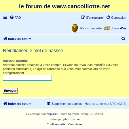
le forum de www.cancoillotte.net
FAQ
S’enregistrer
Connexion
Retour au site
Livre d'or
R
Index du forum
e
Réinitialiser le mot de passse
c
h
Adresse courriel :
Adresse courriel associée à votre compte. Si vous ne l’avez pas modifiée via votre
e
panneau d’utilisateur, il s’agit de l’adresse que vous avez fournie lors de votre
enregistrement.
r
c
h
e
r
Index du forum
Supprimer les cookies
Heures au format
UTC+02:00
Développé par
phpBB
® Forum Software © phpBB Limited
Traduit par
phpBB-fr.com
Confidentialité
|
Conditions