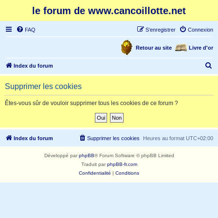
le forum de www.cancoillotte.net
FAQ
S’enregistrer
Connexion
Retour au site
Livre d'or
R
Index du forum
e
Supprimer les cookies
c
h
Êtes-vous sûr de vouloir supprimer tous les cookies de ce forum ?
e
r
c
Index du forum
Supprimer les cookies
Heures au format
UTC+02:00
h
Développé par
phpBB
® Forum Software © phpBB Limited
e
Traduit par
phpBB-fr.com
r
Confidentialité
|
Conditions