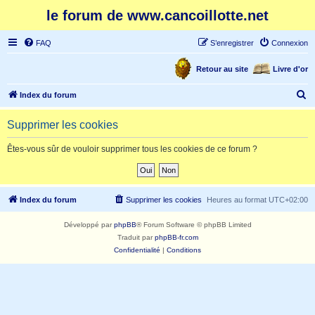
le forum de www.cancoillotte.net
FAQ
S’enregistrer
Connexion
Retour au site
Livre d'or
R
Index du forum
e
Supprimer les cookies
c
h
Êtes-vous sûr de vouloir supprimer tous les cookies de ce forum ?
e
r
c
Index du forum
Supprimer les cookies
Heures au format
UTC+02:00
h
Développé par
phpBB
® Forum Software © phpBB Limited
e
Traduit par
phpBB-fr.com
r
Confidentialité
|
Conditions