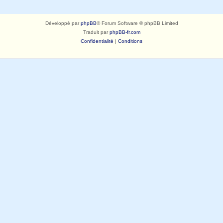
Développé par
phpBB
® Forum Software © phpBB Limited
Traduit par
phpBB-fr.com
Confidentialité
|
Conditions