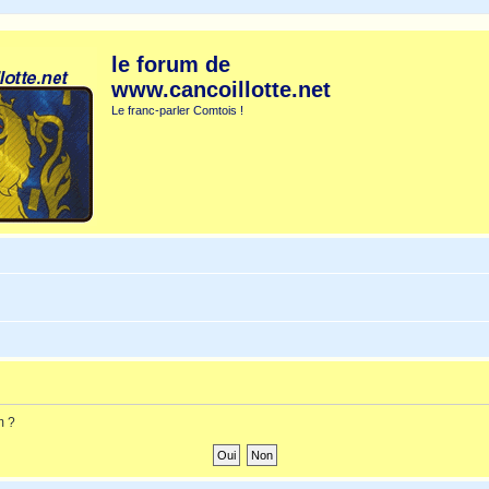
le forum de
www.cancoillotte.net
Le franc-parler Comtois !
m ?