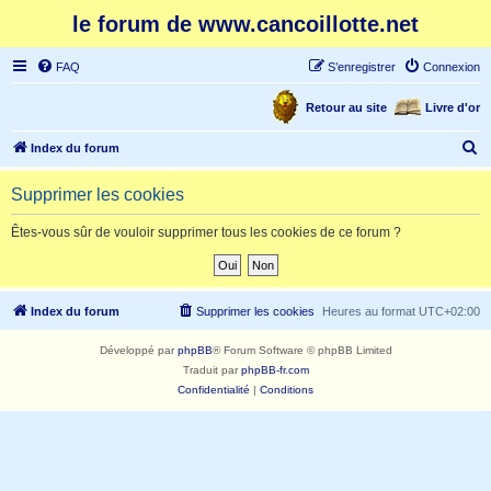
le forum de www.cancoillotte.net
FAQ
S’enregistrer
Connexion
Retour au site
Livre d'or
R
Index du forum
e
Supprimer les cookies
c
h
Êtes-vous sûr de vouloir supprimer tous les cookies de ce forum ?
e
r
c
Index du forum
Supprimer les cookies
Heures au format
UTC+02:00
h
Développé par
phpBB
® Forum Software © phpBB Limited
e
Traduit par
phpBB-fr.com
r
Confidentialité
|
Conditions