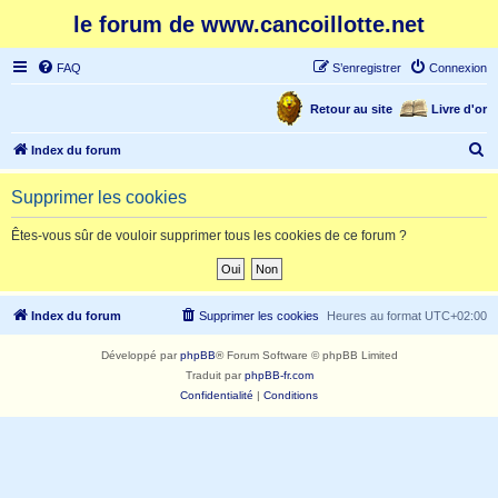
le forum de www.cancoillotte.net
FAQ
S’enregistrer
Connexion
Retour au site
Livre d'or
R
Index du forum
e
Supprimer les cookies
c
h
Êtes-vous sûr de vouloir supprimer tous les cookies de ce forum ?
e
r
c
Index du forum
Supprimer les cookies
Heures au format
UTC+02:00
h
Développé par
phpBB
® Forum Software © phpBB Limited
e
Traduit par
phpBB-fr.com
r
Confidentialité
|
Conditions