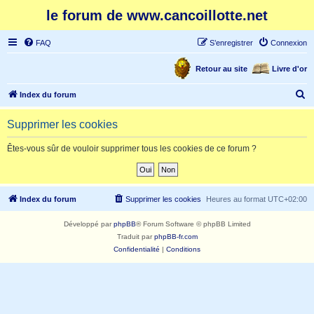
le forum de www.cancoillotte.net
FAQ
S’enregistrer
Connexion
Retour au site
Livre d'or
R
Index du forum
e
Supprimer les cookies
c
h
Êtes-vous sûr de vouloir supprimer tous les cookies de ce forum ?
e
r
c
Index du forum
Supprimer les cookies
Heures au format
UTC+02:00
h
Développé par
phpBB
® Forum Software © phpBB Limited
e
Traduit par
phpBB-fr.com
r
Confidentialité
|
Conditions