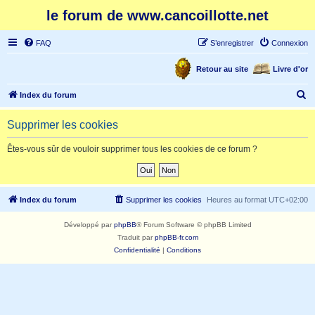
le forum de www.cancoillotte.net
FAQ
S’enregistrer
Connexion
Retour au site
Livre d'or
R
Index du forum
e
Supprimer les cookies
c
h
Êtes-vous sûr de vouloir supprimer tous les cookies de ce forum ?
e
r
c
Index du forum
Supprimer les cookies
Heures au format
UTC+02:00
h
Développé par
phpBB
® Forum Software © phpBB Limited
e
Traduit par
phpBB-fr.com
r
Confidentialité
|
Conditions