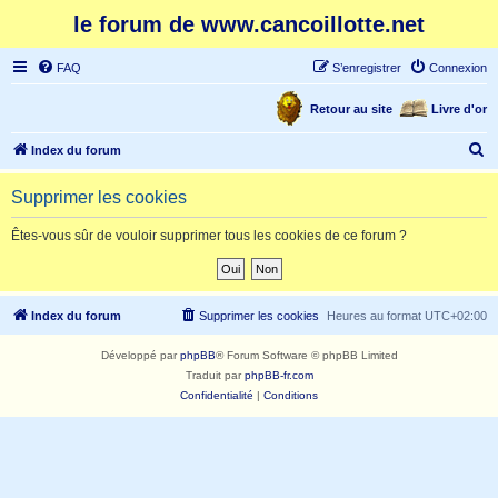
le forum de www.cancoillotte.net
FAQ
S’enregistrer
Connexion
Retour au site
Livre d'or
R
Index du forum
e
Supprimer les cookies
c
h
Êtes-vous sûr de vouloir supprimer tous les cookies de ce forum ?
e
r
c
Index du forum
Supprimer les cookies
Heures au format
UTC+02:00
h
Développé par
phpBB
® Forum Software © phpBB Limited
e
Traduit par
phpBB-fr.com
r
Confidentialité
|
Conditions