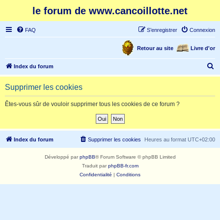
le forum de www.cancoillotte.net
FAQ
S’enregistrer
Connexion
Retour au site
Livre d'or
R
Index du forum
e
Supprimer les cookies
c
h
Êtes-vous sûr de vouloir supprimer tous les cookies de ce forum ?
e
r
c
Index du forum
Supprimer les cookies
Heures au format
UTC+02:00
h
Développé par
phpBB
® Forum Software © phpBB Limited
e
Traduit par
phpBB-fr.com
r
Confidentialité
|
Conditions