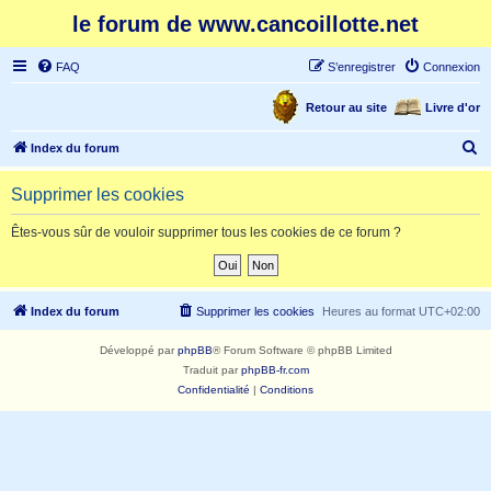
le forum de www.cancoillotte.net
FAQ
S’enregistrer
Connexion
Retour au site
Livre d'or
R
Index du forum
e
Supprimer les cookies
c
h
Êtes-vous sûr de vouloir supprimer tous les cookies de ce forum ?
e
r
c
Index du forum
Supprimer les cookies
Heures au format
UTC+02:00
h
Développé par
phpBB
® Forum Software © phpBB Limited
e
Traduit par
phpBB-fr.com
r
Confidentialité
|
Conditions