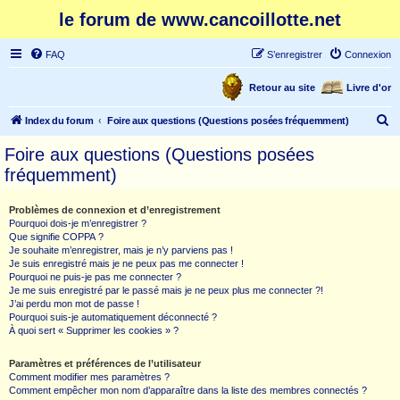
le forum de www.cancoillotte.net
FAQ
S’enregistrer
Connexion
Retour au site
Livre d'or
R
Index du forum
Foire aux questions (Questions posées fréquemment)
e
Foire aux questions (Questions posées
c
fréquemment)
h
e
Problèmes de connexion et d’enregistrement
Pourquoi dois-je m’enregistrer ?
r
Que signifie COPPA ?
c
Je souhaite m’enregistrer, mais je n’y parviens pas !
Je suis enregistré mais je ne peux pas me connecter !
h
Pourquoi ne puis-je pas me connecter ?
Je me suis enregistré par le passé mais je ne peux plus me connecter ?!
e
J’ai perdu mon mot de passe !
r
Pourquoi suis-je automatiquement déconnecté ?
À quoi sert « Supprimer les cookies » ?
Paramètres et préférences de l’utilisateur
Comment modifier mes paramètres ?
Comment empêcher mon nom d’apparaître dans la liste des membres connectés ?