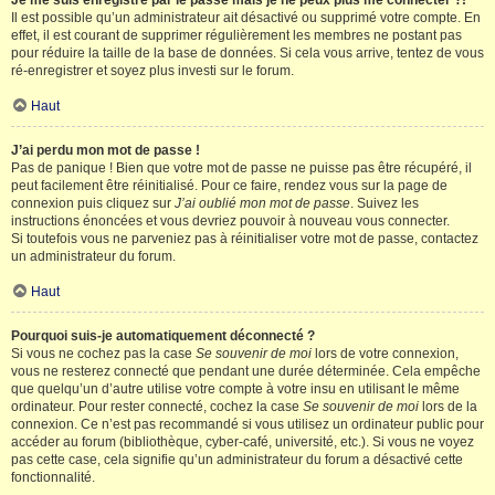
Je me suis enregistré par le passé mais je ne peux plus me connecter ?!
Il est possible qu’un administrateur ait désactivé ou supprimé votre compte. En
effet, il est courant de supprimer régulièrement les membres ne postant pas
pour réduire la taille de la base de données. Si cela vous arrive, tentez de vous
ré-enregistrer et soyez plus investi sur le forum.
Haut
J’ai perdu mon mot de passe !
Pas de panique ! Bien que votre mot de passe ne puisse pas être récupéré, il
peut facilement être réinitialisé. Pour ce faire, rendez vous sur la page de
connexion puis cliquez sur
J’ai oublié mon mot de passe
. Suivez les
instructions énoncées et vous devriez pouvoir à nouveau vous connecter.
Si toutefois vous ne parveniez pas à réinitialiser votre mot de passe, contactez
un administrateur du forum.
Haut
Pourquoi suis-je automatiquement déconnecté ?
Si vous ne cochez pas la case
Se souvenir de moi
lors de votre connexion,
vous ne resterez connecté que pendant une durée déterminée. Cela empêche
que quelqu’un d’autre utilise votre compte à votre insu en utilisant le même
ordinateur. Pour rester connecté, cochez la case
Se souvenir de moi
lors de la
connexion. Ce n’est pas recommandé si vous utilisez un ordinateur public pour
accéder au forum (bibliothèque, cyber-café, université, etc.). Si vous ne voyez
pas cette case, cela signifie qu’un administrateur du forum a désactivé cette
fonctionnalité.