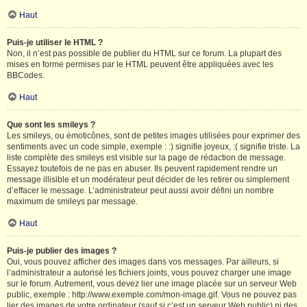
Haut
Puis-je utiliser le HTML ?
Non, il n’est pas possible de publier du HTML sur ce forum. La plupart des
mises en forme permises par le HTML peuvent être appliquées avec les
BBCodes.
Haut
Que sont les smileys ?
Les smileys, ou émoticônes, sont de petites images utilisées pour exprimer des
sentiments avec un code simple, exemple : :) signifie joyeux, :( signifie triste. La
liste complète des smileys est visible sur la page de rédaction de message.
Essayez toutefois de ne pas en abuser. Ils peuvent rapidement rendre un
message illisible et un modérateur peut décider de les retirer ou simplement
d’effacer le message. L’administrateur peut aussi avoir défini un nombre
maximum de smileys par message.
Haut
Puis-je publier des images ?
Oui, vous pouvez afficher des images dans vos messages. Par ailleurs, si
l’administrateur a autorisé les fichiers joints, vous pouvez charger une image
sur le forum. Autrement, vous devez lier une image placée sur un serveur Web
public, exemple : http://www.exemple.com/mon-image.gif. Vous ne pouvez pas
lier des images de votre ordinateur (sauf si c’est un serveur Web public) ni des