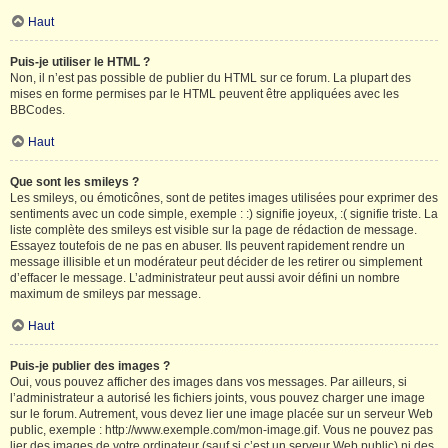
Haut
Puis-je utiliser le HTML ?
Non, il n’est pas possible de publier du HTML sur ce forum. La plupart des
mises en forme permises par le HTML peuvent être appliquées avec les
BBCodes.
Haut
Que sont les smileys ?
Les smileys, ou émoticônes, sont de petites images utilisées pour exprimer des
sentiments avec un code simple, exemple : :) signifie joyeux, :( signifie triste. La
liste complète des smileys est visible sur la page de rédaction de message.
Essayez toutefois de ne pas en abuser. Ils peuvent rapidement rendre un
message illisible et un modérateur peut décider de les retirer ou simplement
d’effacer le message. L’administrateur peut aussi avoir défini un nombre
maximum de smileys par message.
Haut
Puis-je publier des images ?
Oui, vous pouvez afficher des images dans vos messages. Par ailleurs, si
l’administrateur a autorisé les fichiers joints, vous pouvez charger une image
sur le forum. Autrement, vous devez lier une image placée sur un serveur Web
public, exemple : http://www.exemple.com/mon-image.gif. Vous ne pouvez pas
lier des images de votre ordinateur (sauf si c’est un serveur Web public) ni des