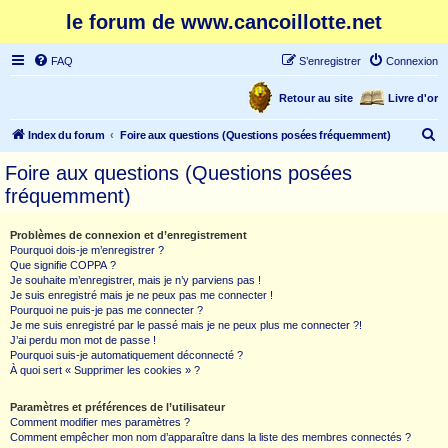
le forum de www.cancoillotte.net
FAQ
S’enregistrer
Connexion
Retour au site
Livre d'or
R
Index du forum
Foire aux questions (Questions posées fréquemment)
e
Foire aux questions (Questions posées
c
fréquemment)
h
e
Problèmes de connexion et d’enregistrement
Pourquoi dois-je m’enregistrer ?
r
Que signifie COPPA ?
c
Je souhaite m’enregistrer, mais je n’y parviens pas !
Je suis enregistré mais je ne peux pas me connecter !
h
Pourquoi ne puis-je pas me connecter ?
Je me suis enregistré par le passé mais je ne peux plus me connecter ?!
e
J’ai perdu mon mot de passe !
r
Pourquoi suis-je automatiquement déconnecté ?
À quoi sert « Supprimer les cookies » ?
Paramètres et préférences de l’utilisateur
Comment modifier mes paramètres ?
Comment empêcher mon nom d’apparaître dans la liste des membres connectés ?