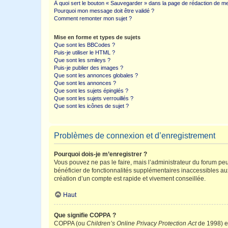
À quoi sert le bouton « Sauvegarder » dans la page de rédaction de 
Pourquoi mon message doit être validé ?
Comment remonter mon sujet ?
Mise en forme et types de sujets
Que sont les BBCodes ?
Puis-je utiliser le HTML ?
Que sont les smileys ?
Puis-je publier des images ?
Que sont les annonces globales ?
Que sont les annonces ?
Que sont les sujets épinglés ?
Que sont les sujets verrouillés ?
Que sont les icônes de sujet ?
Problèmes de connexion et d’enregistrement
Pourquoi dois-je m’enregistrer ?
Vous pouvez ne pas le faire, mais l’administrateur du forum peu
bénéficier de fonctionnalités supplémentaires inaccessibles au
création d’un compte est rapide et vivement conseillée.
Haut
Que signifie COPPA ?
COPPA (ou
Children’s Online Privacy Protection Act
de 1998) es