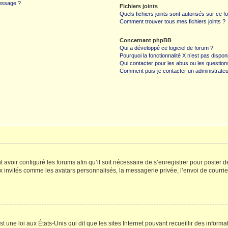
message ?
Fichiers joints
Quels fichiers joints sont autorisés sur ce f
Comment trouver tous mes fichiers joints ?
Concernant phpBB
Qui a développé ce logiciel de forum ?
Pourquoi la fonctionnalité X n’est pas dispon
Qui contacter pour les abus ou les questio
Comment puis-je contacter un administrateu
t avoir configuré les forums afin qu’il soit nécessaire de s’enregistrer pour poster
x invités comme les avatars personnalisés, la messagerie privée, l’envoi de courri
t une loi aux États-Unis qui dit que les sites Internet pouvant recueillir des infor