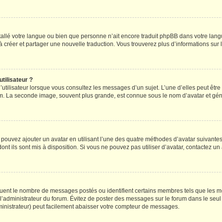
installé votre langue ou bien que personne n’ait encore traduit phpBB dans votre l
s à créer et partager une nouvelle traduction. Vous trouverez plus d’informations sur l
tilisateur ?
utilisateur lorsque vous consultez les messages d’un sujet. L’une d’elles peut êtr
rum. La seconde image, souvent plus grande, est connue sous le nom d’avatar et 
s pouvez ajouter un avatar en utilisant l’une des quatre méthodes d’avatar suivantes 
ont ils sont mis à disposition. Si vous ne pouvez pas utiliser d’avatar, contactez un
iquent le nombre de messages postés ou identifient certains membres tels que les 
ar l’administrateur du forum. Évitez de poster des messages sur le forum dans le seu
ministrateur) peut facilement abaisser votre compteur de messages.