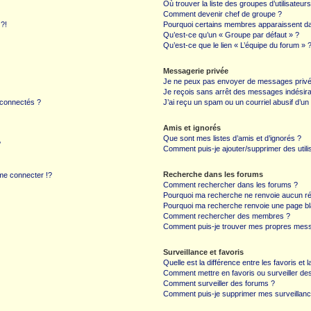
Où trouver la liste des groupes d’utilisateur
Comment devenir chef de groupe ?
 ?!
Pourquoi certains membres apparaissent dan
Qu’est-ce qu’un « Groupe par défaut » ?
Qu’est-ce que le lien « L’équipe du forum » 
Messagerie privée
Je ne peux pas envoyer de messages privé
Je reçois sans arrêt des messages indésira
 connectés ?
J’ai reçu un spam ou un courriel abusif d’u
Amis et ignorés
Que sont mes listes d’amis et d’ignorés ?
?
Comment puis-je ajouter/supprimer des utilis
Recherche dans les forums
e connecter !?
Comment rechercher dans les forums ?
Pourquoi ma recherche ne renvoie aucun ré
Pourquoi ma recherche renvoie une page bl
Comment rechercher des membres ?
Comment puis-je trouver mes propres mess
Surveillance et favoris
Quelle est la différence entre les favoris et l
Comment mettre en favoris ou surveiller des
Comment surveiller des forums ?
Comment puis-je supprimer mes surveillanc