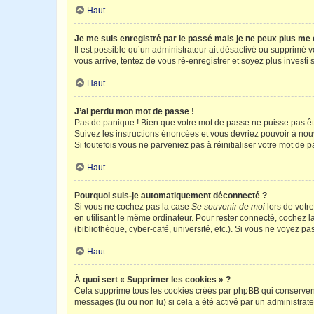
Haut
Je me suis enregistré par le passé mais je ne peux plus me
Il est possible qu’un administrateur ait désactivé ou supprimé 
vous arrive, tentez de vous ré-enregistrer et soyez plus investi s
Haut
J’ai perdu mon mot de passe !
Pas de panique ! Bien que votre mot de passe ne puisse pas être
Suivez les instructions énoncées et vous devriez pouvoir à no
Si toutefois vous ne parveniez pas à réinitialiser votre mot de 
Haut
Pourquoi suis-je automatiquement déconnecté ?
Si vous ne cochez pas la case
Se souvenir de moi
lors de votr
en utilisant le même ordinateur. Pour rester connecté, cochez 
(bibliothèque, cyber-café, université, etc.). Si vous ne voyez pa
Haut
À quoi sert « Supprimer les cookies » ?
Cela supprime tous les cookies créés par phpBB qui conservent v
messages (lu ou non lu) si cela a été activé par un administra