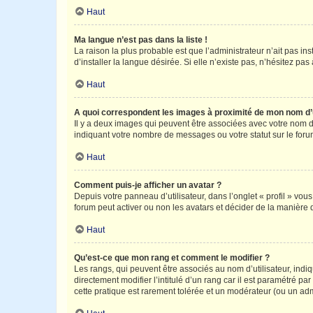
Haut
Ma langue n’est pas dans la liste !
La raison la plus probable est que l’administrateur n’ait pas 
d’installer la langue désirée. Si elle n’existe pas, n’hésitez pa
Haut
A quoi correspondent les images à proximité de mon nom d’u
Il y a deux images qui peuvent être associées avec votre nom d’
indiquant votre nombre de messages ou votre statut sur le fo
Haut
Comment puis-je afficher un avatar ?
Depuis votre panneau d’utilisateur, dans l’onglet « profil » vou
forum peut activer ou non les avatars et décider de la manière d
Haut
Qu’est-ce que mon rang et comment le modifier ?
Les rangs, qui peuvent être associés au nom d’utilisateur, ind
directement modifier l’intitulé d’un rang car il est paramétré p
cette pratique est rarement tolérée et un modérateur (ou un ad