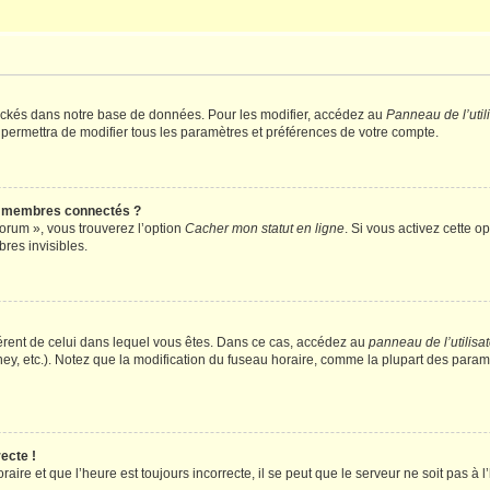
ockés dans notre base de données. Pour les modifier, accédez au
Panneau de l’util
 permettra de modifier tous les paramètres et préférences de votre compte.
s membres connectés ?
forum », vous trouverez l’option
Cacher mon statut en ligne
. Si vous activez cette o
es invisibles.
ifférent de celui dans lequel vous êtes. Dans ce cas, accédez au
panneau de l’utilisa
ney, etc.). Notez que la modification du fuseau horaire, comme la plupart des para
ecte !
aire et que l’heure est toujours incorrecte, il se peut que le serveur ne soit pas à