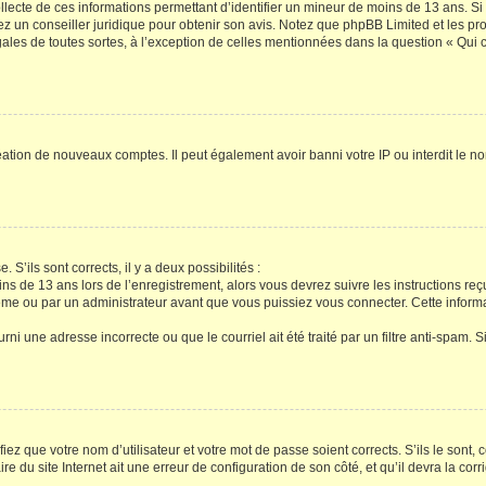
ollecte de ces informations permettant d’identifier un mineur de moins de 13 ans. S
tez un conseiller juridique pour obtenir son avis. Notez que phpBB Limited et les pr
gales de toutes sortes, à l’exception de celles mentionnées dans la question « Qui
réation de nouveaux comptes. Il peut également avoir banni votre IP ou interdit le no
 S’ils sont corrects, il y a deux possibilités :
ins de 13 ans lors de l’enregistrement, alors vous devrez suivre les instructions r
me ou par un administrateur avant que vous puissiez vous connecter. Cette informat
rni une adresse incorrecte ou que le courriel ait été traité par un filtre anti-spam. S
iez que votre nom d’utilisateur et votre mot de passe soient corrects. S’ils le sont,
e du site Internet ait une erreur de configuration de son côté, et qu’il devra la corri