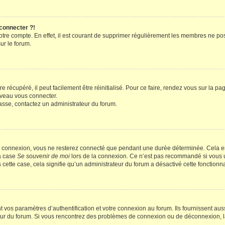
 connecter ?!
votre compte. En effet, il est courant de supprimer régulièrement les membres ne pos
ur le forum.
 récupéré, il peut facilement être réinitialisé. Pour ce faire, rendez vous sur la p
uveau vous connecter.
passe, contactez un administrateur du forum.
e connexion, vous ne resterez connecté que pendant une durée déterminée. Cela em
la case
Se souvenir de moi
lors de la connexion. Ce n’est pas recommandé si vous u
s cette case, cela signifie qu’un administrateur du forum a désactivé cette fonctionna
os paramètres d’authentification et votre connexion au forum. Ils fournissent aussi
teur du forum. Si vous rencontrez des problèmes de connexion ou de déconnexion, l