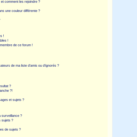
s et comment les rejoindre ?
s une couleur différente ?
?
s !
bles !
n membre de ce forum !
ateurs de ma liste d’amis ou d’ignorés ?
sultat ?
anche ?!
ages et sujets ?
a surveillance ?
 sujets ?
es de sujets ?