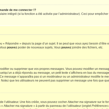
mande de me connecter !?
re intégré (si la fonction a été activée par l’administrateur). Ceci pour empêcher l’u
 « Répondre » depuis la page d’un sujet. Il se peut que vous ayez besoin d’être e
: Vous
pouvez
poster de nouveaux sujets, Vous
pouvez
joindre des fichiers, etc.
modifier ou supprimer que vos propres messages. Vous pouvez modifier un message
lqu’un a déjà répondu au message, un petit texte s’affichera en bas du message ind
n. Ce message n’apparaîtra pas si un modérateur ou un administrateur modifie le mes
ive. Notez que les utilisateurs ne peuvent pas supprimer un message une fois que qu
e l’utilisateur. Une fois créée, vous pouvez cocher
Attacher ma signature
sur le fo
 « Attacher ma signature » à partir du panneau de l’utilisateur (onglet
Préférences 