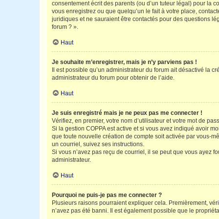
consentement écrit des parents (ou d’un tuteur légal) pour la c
vous enregistrez ou que quelqu’un le fait à votre place, contac
juridiques et ne sauraient être contactés pour des questions lé
forum ? ».
Haut
Je souhaite m’enregistrer, mais je n’y parviens pas !
Il est possible qu’un administrateur du forum ait désactivé la c
administrateur du forum pour obtenir de l’aide.
Haut
Je suis enregistré mais je ne peux pas me connecter !
Vérifiez, en premier, votre nom d’utilisateur et votre mot de passe.
Si la gestion COPPA est active et si vous avez indiqué avoir mo
que toute nouvelle création de compte soit activée par vous-mê
un courriel, suivez ses instructions.
Si vous n’avez pas reçu de courriel, il se peut que vous ayez fou
administrateur.
Haut
Pourquoi ne puis-je pas me connecter ?
Plusieurs raisons pourraient expliquer cela. Premièrement, vérif
n’avez pas été banni. Il est également possible que le propriétair