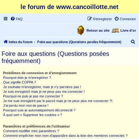
le forum de www.cancoillotte.net
FAQ
S’enregistrer
Connexion
Retour au site
Livre d'or
R
Index du forum
Foire aux questions (Questions posées fréquemment)
e
Foire aux questions (Questions posées
c
fréquemment)
h
e
Problèmes de connexion et d’enregistrement
Pourquoi dois-je m’enregistrer ?
r
Que signifie COPPA ?
c
Je souhaite m’enregistrer, mais je n’y parviens pas !
Je suis enregistré mais je ne peux pas me connecter !
h
Pourquoi ne puis-je pas me connecter ?
Je me suis enregistré par le passé mais je ne peux plus me connecter ?!
e
J’ai perdu mon mot de passe !
r
Pourquoi suis-je automatiquement déconnecté ?
À quoi sert « Supprimer les cookies » ?
Paramètres et préférences de l’utilisateur
Comment modifier mes paramètres ?
Comment empêcher mon nom d’apparaître dans la liste des membres connectés ?