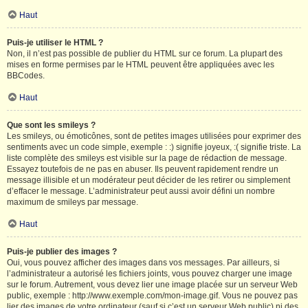
Haut
Puis-je utiliser le HTML ?
Non, il n’est pas possible de publier du HTML sur ce forum. La plupart des
mises en forme permises par le HTML peuvent être appliquées avec les
BBCodes.
Haut
Que sont les smileys ?
Les smileys, ou émoticônes, sont de petites images utilisées pour exprimer des
sentiments avec un code simple, exemple : :) signifie joyeux, :( signifie triste. La
liste complète des smileys est visible sur la page de rédaction de message.
Essayez toutefois de ne pas en abuser. Ils peuvent rapidement rendre un
message illisible et un modérateur peut décider de les retirer ou simplement
d’effacer le message. L’administrateur peut aussi avoir défini un nombre
maximum de smileys par message.
Haut
Puis-je publier des images ?
Oui, vous pouvez afficher des images dans vos messages. Par ailleurs, si
l’administrateur a autorisé les fichiers joints, vous pouvez charger une image
sur le forum. Autrement, vous devez lier une image placée sur un serveur Web
public, exemple : http://www.exemple.com/mon-image.gif. Vous ne pouvez pas
lier des images de votre ordinateur (sauf si c’est un serveur Web public) ni des