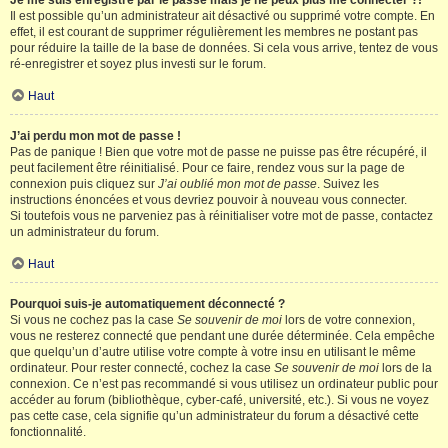
Je me suis enregistré par le passé mais je ne peux plus me connecter ?!
Il est possible qu’un administrateur ait désactivé ou supprimé votre compte. En
effet, il est courant de supprimer régulièrement les membres ne postant pas
pour réduire la taille de la base de données. Si cela vous arrive, tentez de vous
ré-enregistrer et soyez plus investi sur le forum.
Haut
J’ai perdu mon mot de passe !
Pas de panique ! Bien que votre mot de passe ne puisse pas être récupéré, il
peut facilement être réinitialisé. Pour ce faire, rendez vous sur la page de
connexion puis cliquez sur
J’ai oublié mon mot de passe
. Suivez les
instructions énoncées et vous devriez pouvoir à nouveau vous connecter.
Si toutefois vous ne parveniez pas à réinitialiser votre mot de passe, contactez
un administrateur du forum.
Haut
Pourquoi suis-je automatiquement déconnecté ?
Si vous ne cochez pas la case
Se souvenir de moi
lors de votre connexion,
vous ne resterez connecté que pendant une durée déterminée. Cela empêche
que quelqu’un d’autre utilise votre compte à votre insu en utilisant le même
ordinateur. Pour rester connecté, cochez la case
Se souvenir de moi
lors de la
connexion. Ce n’est pas recommandé si vous utilisez un ordinateur public pour
accéder au forum (bibliothèque, cyber-café, université, etc.). Si vous ne voyez
pas cette case, cela signifie qu’un administrateur du forum a désactivé cette
fonctionnalité.