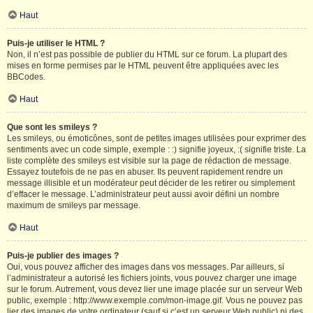
Haut
Puis-je utiliser le HTML ?
Non, il n’est pas possible de publier du HTML sur ce forum. La plupart des
mises en forme permises par le HTML peuvent être appliquées avec les
BBCodes.
Haut
Que sont les smileys ?
Les smileys, ou émoticônes, sont de petites images utilisées pour exprimer des
sentiments avec un code simple, exemple : :) signifie joyeux, :( signifie triste. La
liste complète des smileys est visible sur la page de rédaction de message.
Essayez toutefois de ne pas en abuser. Ils peuvent rapidement rendre un
message illisible et un modérateur peut décider de les retirer ou simplement
d’effacer le message. L’administrateur peut aussi avoir défini un nombre
maximum de smileys par message.
Haut
Puis-je publier des images ?
Oui, vous pouvez afficher des images dans vos messages. Par ailleurs, si
l’administrateur a autorisé les fichiers joints, vous pouvez charger une image
sur le forum. Autrement, vous devez lier une image placée sur un serveur Web
public, exemple : http://www.exemple.com/mon-image.gif. Vous ne pouvez pas
lier des images de votre ordinateur (sauf si c’est un serveur Web public) ni des