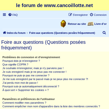
le forum de www.cancoillotte.net
FAQ
S’enregistrer
Connexion
Retour au site
Livre d'or
R
Index du forum
Foire aux questions (Questions posées fréquemment)
e
Foire aux questions (Questions posées
c
fréquemment)
h
e
Problèmes de connexion et d’enregistrement
Pourquoi dois-je m’enregistrer ?
r
Que signifie COPPA ?
c
Je souhaite m’enregistrer, mais je n’y parviens pas !
Je suis enregistré mais je ne peux pas me connecter !
h
Pourquoi ne puis-je pas me connecter ?
Je me suis enregistré par le passé mais je ne peux plus me connecter ?!
e
J’ai perdu mon mot de passe !
r
Pourquoi suis-je automatiquement déconnecté ?
À quoi sert « Supprimer les cookies » ?
Paramètres et préférences de l’utilisateur
Comment modifier mes paramètres ?
Comment empêcher mon nom d’apparaître dans la liste des membres connectés ?