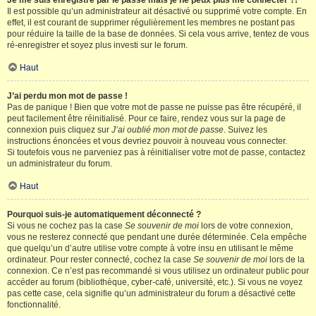
Je me suis enregistré par le passé mais je ne peux plus me connecter ?!
Il est possible qu’un administrateur ait désactivé ou supprimé votre compte. En
effet, il est courant de supprimer régulièrement les membres ne postant pas
pour réduire la taille de la base de données. Si cela vous arrive, tentez de vous
ré-enregistrer et soyez plus investi sur le forum.
Haut
J’ai perdu mon mot de passe !
Pas de panique ! Bien que votre mot de passe ne puisse pas être récupéré, il
peut facilement être réinitialisé. Pour ce faire, rendez vous sur la page de
connexion puis cliquez sur
J’ai oublié mon mot de passe
. Suivez les
instructions énoncées et vous devriez pouvoir à nouveau vous connecter.
Si toutefois vous ne parveniez pas à réinitialiser votre mot de passe, contactez
un administrateur du forum.
Haut
Pourquoi suis-je automatiquement déconnecté ?
Si vous ne cochez pas la case
Se souvenir de moi
lors de votre connexion,
vous ne resterez connecté que pendant une durée déterminée. Cela empêche
que quelqu’un d’autre utilise votre compte à votre insu en utilisant le même
ordinateur. Pour rester connecté, cochez la case
Se souvenir de moi
lors de la
connexion. Ce n’est pas recommandé si vous utilisez un ordinateur public pour
accéder au forum (bibliothèque, cyber-café, université, etc.). Si vous ne voyez
pas cette case, cela signifie qu’un administrateur du forum a désactivé cette
fonctionnalité.