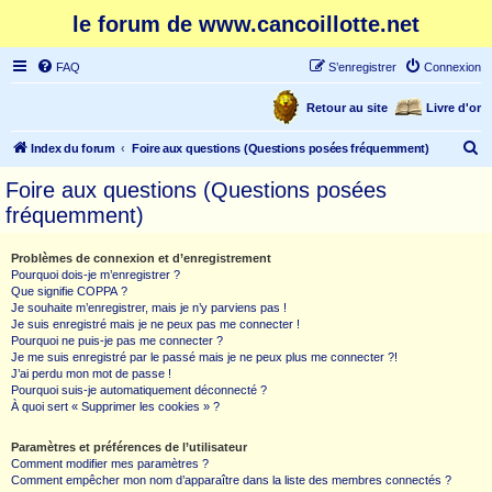
le forum de www.cancoillotte.net
FAQ
S’enregistrer
Connexion
Retour au site
Livre d'or
R
Index du forum
Foire aux questions (Questions posées fréquemment)
e
Foire aux questions (Questions posées
c
fréquemment)
h
e
Problèmes de connexion et d’enregistrement
Pourquoi dois-je m’enregistrer ?
r
Que signifie COPPA ?
c
Je souhaite m’enregistrer, mais je n’y parviens pas !
Je suis enregistré mais je ne peux pas me connecter !
h
Pourquoi ne puis-je pas me connecter ?
Je me suis enregistré par le passé mais je ne peux plus me connecter ?!
e
J’ai perdu mon mot de passe !
r
Pourquoi suis-je automatiquement déconnecté ?
À quoi sert « Supprimer les cookies » ?
Paramètres et préférences de l’utilisateur
Comment modifier mes paramètres ?
Comment empêcher mon nom d’apparaître dans la liste des membres connectés ?