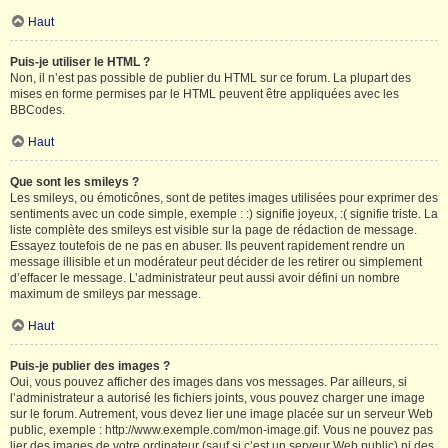
Haut
Puis-je utiliser le HTML ?
Non, il n’est pas possible de publier du HTML sur ce forum. La plupart des
mises en forme permises par le HTML peuvent être appliquées avec les
BBCodes.
Haut
Que sont les smileys ?
Les smileys, ou émoticônes, sont de petites images utilisées pour exprimer des
sentiments avec un code simple, exemple : :) signifie joyeux, :( signifie triste. La
liste complète des smileys est visible sur la page de rédaction de message.
Essayez toutefois de ne pas en abuser. Ils peuvent rapidement rendre un
message illisible et un modérateur peut décider de les retirer ou simplement
d’effacer le message. L’administrateur peut aussi avoir défini un nombre
maximum de smileys par message.
Haut
Puis-je publier des images ?
Oui, vous pouvez afficher des images dans vos messages. Par ailleurs, si
l’administrateur a autorisé les fichiers joints, vous pouvez charger une image
sur le forum. Autrement, vous devez lier une image placée sur un serveur Web
public, exemple : http://www.exemple.com/mon-image.gif. Vous ne pouvez pas
lier des images de votre ordinateur (sauf si c’est un serveur Web public) ni des