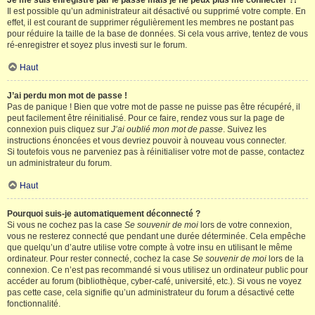
Je me suis enregistré par le passé mais je ne peux plus me connecter ?!
Il est possible qu’un administrateur ait désactivé ou supprimé votre compte. En
effet, il est courant de supprimer régulièrement les membres ne postant pas
pour réduire la taille de la base de données. Si cela vous arrive, tentez de vous
ré-enregistrer et soyez plus investi sur le forum.
Haut
J’ai perdu mon mot de passe !
Pas de panique ! Bien que votre mot de passe ne puisse pas être récupéré, il
peut facilement être réinitialisé. Pour ce faire, rendez vous sur la page de
connexion puis cliquez sur
J’ai oublié mon mot de passe
. Suivez les
instructions énoncées et vous devriez pouvoir à nouveau vous connecter.
Si toutefois vous ne parveniez pas à réinitialiser votre mot de passe, contactez
un administrateur du forum.
Haut
Pourquoi suis-je automatiquement déconnecté ?
Si vous ne cochez pas la case
Se souvenir de moi
lors de votre connexion,
vous ne resterez connecté que pendant une durée déterminée. Cela empêche
que quelqu’un d’autre utilise votre compte à votre insu en utilisant le même
ordinateur. Pour rester connecté, cochez la case
Se souvenir de moi
lors de la
connexion. Ce n’est pas recommandé si vous utilisez un ordinateur public pour
accéder au forum (bibliothèque, cyber-café, université, etc.). Si vous ne voyez
pas cette case, cela signifie qu’un administrateur du forum a désactivé cette
fonctionnalité.