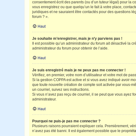
consentement écrit des parents (ou d’un tuteur légal) pour la c
vous enregistrez ou que quelqu’un le fait à votre place, contac
juridiques et ne sauraient être contactés pour des questions lé
forum ? ».
Haut
Je souhaite m’enregistrer, mais je n’y parviens pas !
Il est possible qu’un administrateur du forum ait désactivé la c
administrateur du forum pour obtenir de l’aide.
Haut
Je suis enregistré mais je ne peux pas me connecter !
Vérifiez, en premier, votre nom d’utilisateur et votre mot de passe.
Si la gestion COPPA est active et si vous avez indiqué avoir mo
que toute nouvelle création de compte soit activée par vous-mê
un courriel, suivez ses instructions.
Si vous n’avez pas reçu de courriel, il se peut que vous ayez fou
administrateur.
Haut
Pourquoi ne puis-je pas me connecter ?
Plusieurs raisons pourraient expliquer cela. Premièrement, vérif
n’avez pas été banni. Il est également possible que le propriétair