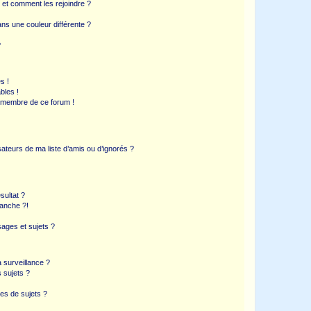
s et comment les rejoindre ?
s une couleur différente ?
?
s !
bles !
n membre de ce forum !
ateurs de ma liste d’amis ou d’ignorés ?
sultat ?
anche ?!
ages et sujets ?
a surveillance ?
 sujets ?
es de sujets ?