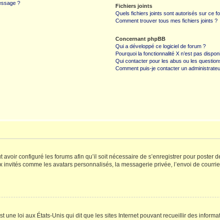
message ?
Fichiers joints
Quels fichiers joints sont autorisés sur ce f
Comment trouver tous mes fichiers joints ?
Concernant phpBB
Qui a développé ce logiciel de forum ?
Pourquoi la fonctionnalité X n’est pas dispon
Qui contacter pour les abus ou les questio
Comment puis-je contacter un administrateu
t avoir configuré les forums afin qu’il soit nécessaire de s’enregistrer pour poster
x invités comme les avatars personnalisés, la messagerie privée, l’envoi de courri
t une loi aux États-Unis qui dit que les sites Internet pouvant recueillir des infor