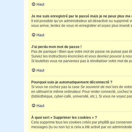
Haut
Je me suis enregistré par le passé mais je ne peux plus me
Il est possible qu’un administrateur ait désactivé ou supprimé 
vous arrive, tentez de vous ré-enregistrer et soyez plus investi s
Haut
J’ai perdu mon mot de passe !
Pas de panique ! Bien que votre mot de passe ne puisse pas être
Suivez les instructions énoncées et vous devriez pouvoir à no
Si toutefois vous ne parveniez pas à réinitialiser votre mot de 
Haut
Pourquoi suis-je automatiquement déconnecté ?
Si vous ne cochez pas la case
Se souvenir de moi
lors de votr
en utilisant le même ordinateur. Pour rester connecté, cochez 
(bibliothèque, cyber-café, université, etc.). Si vous ne voyez pa
Haut
À quoi sert « Supprimer les cookies » ?
Cela supprime tous les cookies créés par phpBB qui conservent v
messages (lu ou non lu) si cela a été activé par un administra