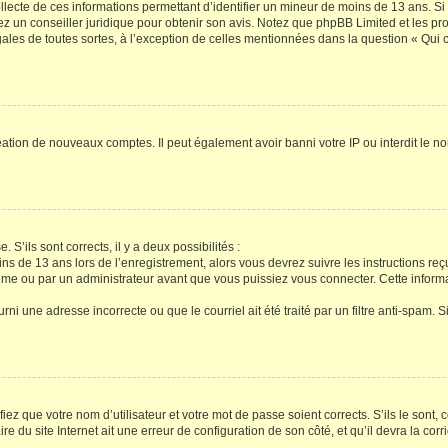
ollecte de ces informations permettant d’identifier un mineur de moins de 13 ans. S
tez un conseiller juridique pour obtenir son avis. Notez que phpBB Limited et les pr
gales de toutes sortes, à l’exception de celles mentionnées dans la question « Qui
réation de nouveaux comptes. Il peut également avoir banni votre IP ou interdit le no
 S’ils sont corrects, il y a deux possibilités :
ins de 13 ans lors de l’enregistrement, alors vous devrez suivre les instructions r
me ou par un administrateur avant que vous puissiez vous connecter. Cette informat
rni une adresse incorrecte ou que le courriel ait été traité par un filtre anti-spam. S
iez que votre nom d’utilisateur et votre mot de passe soient corrects. S’ils le sont,
e du site Internet ait une erreur de configuration de son côté, et qu’il devra la corri