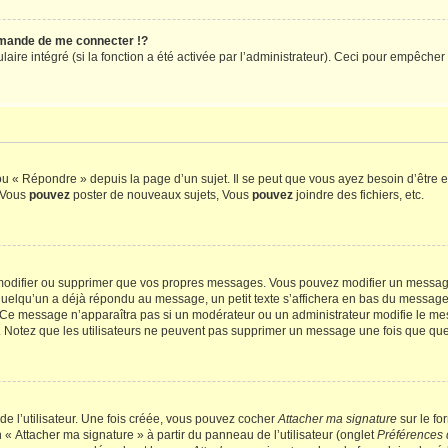
mande de me connecter !?
re intégré (si la fonction a été activée par l’administrateur). Ceci pour empêcher l’u
 « Répondre » depuis la page d’un sujet. Il se peut que vous ayez besoin d’être e
: Vous
pouvez
poster de nouveaux sujets, Vous
pouvez
joindre des fichiers, etc.
modifier ou supprimer que vos propres messages. Vous pouvez modifier un message
lqu’un a déjà répondu au message, un petit texte s’affichera en bas du message ind
n. Ce message n’apparaîtra pas si un modérateur ou un administrateur modifie le mes
ive. Notez que les utilisateurs ne peuvent pas supprimer un message une fois que qu
e l’utilisateur. Une fois créée, vous pouvez cocher
Attacher ma signature
sur le fo
 « Attacher ma signature » à partir du panneau de l’utilisateur (onglet
Préférences 