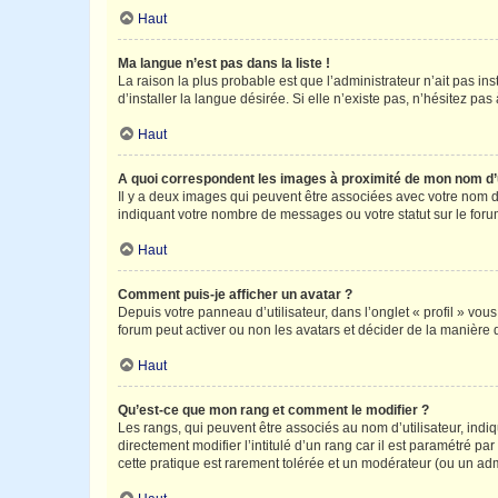
Haut
Ma langue n’est pas dans la liste !
La raison la plus probable est que l’administrateur n’ait pas 
d’installer la langue désirée. Si elle n’existe pas, n’hésitez pa
Haut
A quoi correspondent les images à proximité de mon nom d’u
Il y a deux images qui peuvent être associées avec votre nom d’
indiquant votre nombre de messages ou votre statut sur le fo
Haut
Comment puis-je afficher un avatar ?
Depuis votre panneau d’utilisateur, dans l’onglet « profil » vou
forum peut activer ou non les avatars et décider de la manière d
Haut
Qu’est-ce que mon rang et comment le modifier ?
Les rangs, qui peuvent être associés au nom d’utilisateur, ind
directement modifier l’intitulé d’un rang car il est paramétré p
cette pratique est rarement tolérée et un modérateur (ou un ad