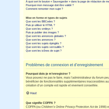
À quoi sert le bouton « Sauvegarder » dans la page de rédaction de 
Pourquoi mon message doit être validé ?
Comment remonter mon sujet ?
Mise en forme et types de sujets
Que sont les BBCodes ?
Puis-je utiliser le HTML ?
Que sont les smileys ?
Puis-je publier des images ?
Que sont les annonces globales ?
Que sont les annonces ?
Que sont les sujets épinglés ?
Que sont les sujets verrouillés ?
Que sont les icônes de sujet ?
Problèmes de connexion et d’enregistrement
Pourquoi dois-je m’enregistrer ?
Vous pouvez ne pas le faire, mais l’administrateur du forum peu
bénéficier de fonctionnalités supplémentaires inaccessibles au
création d’un compte est rapide et vivement conseillée.
Haut
Que signifie COPPA ?
COPPA (ou
Children’s Online Privacy Protection Act
de 1998) es