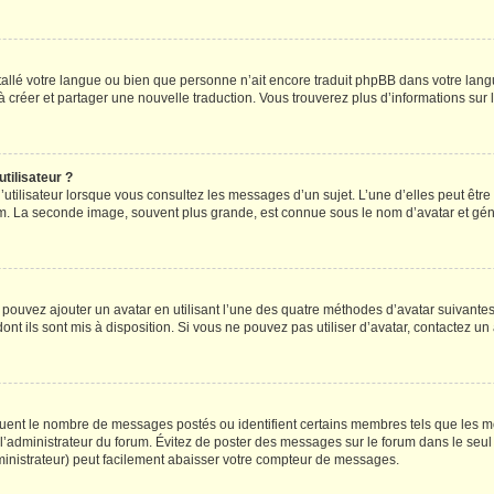
installé votre langue ou bien que personne n’ait encore traduit phpBB dans votre l
s à créer et partager une nouvelle traduction. Vous trouverez plus d’informations sur l
tilisateur ?
utilisateur lorsque vous consultez les messages d’un sujet. L’une d’elles peut êtr
rum. La seconde image, souvent plus grande, est connue sous le nom d’avatar et 
s pouvez ajouter un avatar en utilisant l’une des quatre méthodes d’avatar suivantes 
ont ils sont mis à disposition. Si vous ne pouvez pas utiliser d’avatar, contactez un
iquent le nombre de messages postés ou identifient certains membres tels que les 
ar l’administrateur du forum. Évitez de poster des messages sur le forum dans le seu
ministrateur) peut facilement abaisser votre compteur de messages.