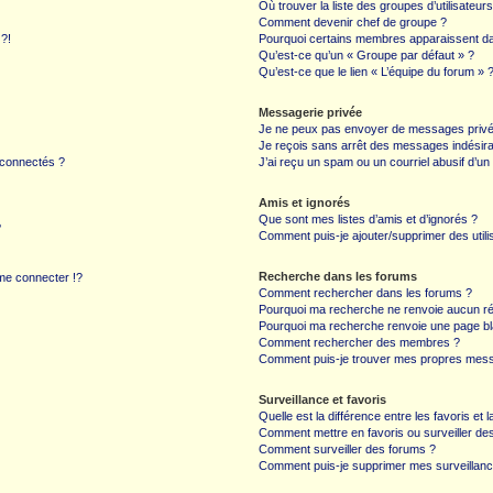
Où trouver la liste des groupes d’utilisateur
Comment devenir chef de groupe ?
 ?!
Pourquoi certains membres apparaissent dan
Qu’est-ce qu’un « Groupe par défaut » ?
Qu’est-ce que le lien « L’équipe du forum » 
Messagerie privée
Je ne peux pas envoyer de messages privé
Je reçois sans arrêt des messages indésira
 connectés ?
J’ai reçu un spam ou un courriel abusif d’u
Amis et ignorés
Que sont mes listes d’amis et d’ignorés ?
?
Comment puis-je ajouter/supprimer des utilis
Recherche dans les forums
e connecter !?
Comment rechercher dans les forums ?
Pourquoi ma recherche ne renvoie aucun ré
Pourquoi ma recherche renvoie une page bl
Comment rechercher des membres ?
Comment puis-je trouver mes propres mess
Surveillance et favoris
Quelle est la différence entre les favoris et l
Comment mettre en favoris ou surveiller des
Comment surveiller des forums ?
Comment puis-je supprimer mes surveillanc