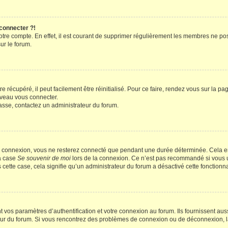
 connecter ?!
votre compte. En effet, il est courant de supprimer régulièrement les membres ne pos
ur le forum.
 récupéré, il peut facilement être réinitialisé. Pour ce faire, rendez vous sur la p
uveau vous connecter.
passe, contactez un administrateur du forum.
e connexion, vous ne resterez connecté que pendant une durée déterminée. Cela em
la case
Se souvenir de moi
lors de la connexion. Ce n’est pas recommandé si vous u
s cette case, cela signifie qu’un administrateur du forum a désactivé cette fonctionna
os paramètres d’authentification et votre connexion au forum. Ils fournissent aussi
teur du forum. Si vous rencontrez des problèmes de connexion ou de déconnexion, l