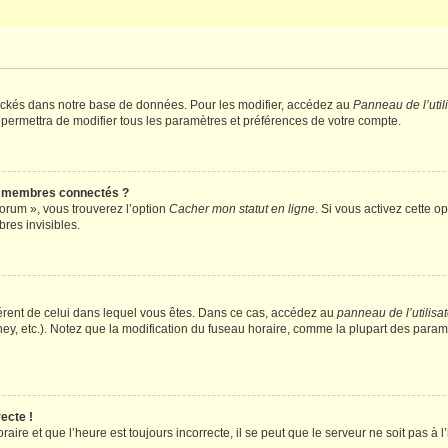
ockés dans notre base de données. Pour les modifier, accédez au
Panneau de l’util
 permettra de modifier tous les paramètres et préférences de votre compte.
s membres connectés ?
forum », vous trouverez l’option
Cacher mon statut en ligne
. Si vous activez cette o
es invisibles.
ifférent de celui dans lequel vous êtes. Dans ce cas, accédez au
panneau de l’utilisa
ney, etc.). Notez que la modification du fuseau horaire, comme la plupart des para
ecte !
aire et que l’heure est toujours incorrecte, il se peut que le serveur ne soit pas à