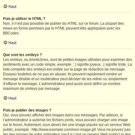
Haut
Puis-je utiliser le HTML ?
Non, il n’est pas possible de publier du HTML sur ce forum. La plupart des
mises en forme permises par le HTML peuvent être appliquées avec les
BBCodes.
Haut
Que sont les smileys ?
Les smileys, ou émoticônes, sont de petites images utilisées pour exprimer des
sentiments avec un code simple, exemple : :) signifie joyeux, :( signifie triste. La
liste complète des smileys est visible sur la page de rédaction de message.
Essayez toutefois de ne pas en abuser. Ils peuvent rapidement rendre un
message illisible et un modérateur peut décider de les retirer ou simplement
d’effacer le message. L’administrateur peut aussi avoir défini un nombre
maximum de smileys par message.
Haut
Puis-je publier des images ?
Oui, vous pouvez afficher des images dans vos messages. Par ailleurs, si
l’administrateur a autorisé les fichiers joints, vous pouvez charger une image
sur le forum. Autrement, vous devez lier une image placée sur un serveur Web
public, exemple : http://www.exemple.com/mon-image.gif. Vous ne pouvez pas
lier des images de votre ordinateur (sauf si c’est un serveur Web public) ni des