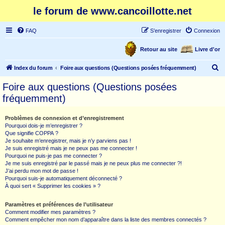
le forum de www.cancoillotte.net
FAQ
S’enregistrer
Connexion
Retour au site
Livre d'or
R
Index du forum
Foire aux questions (Questions posées fréquemment)
e
Foire aux questions (Questions posées
c
fréquemment)
h
e
Problèmes de connexion et d’enregistrement
Pourquoi dois-je m’enregistrer ?
r
Que signifie COPPA ?
c
Je souhaite m’enregistrer, mais je n’y parviens pas !
Je suis enregistré mais je ne peux pas me connecter !
h
Pourquoi ne puis-je pas me connecter ?
Je me suis enregistré par le passé mais je ne peux plus me connecter ?!
e
J’ai perdu mon mot de passe !
r
Pourquoi suis-je automatiquement déconnecté ?
À quoi sert « Supprimer les cookies » ?
Paramètres et préférences de l’utilisateur
Comment modifier mes paramètres ?
Comment empêcher mon nom d’apparaître dans la liste des membres connectés ?