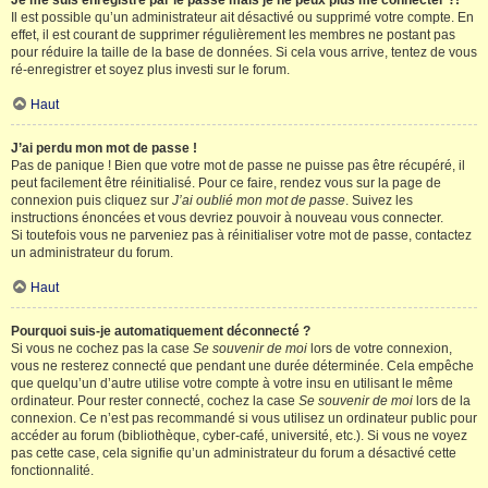
Je me suis enregistré par le passé mais je ne peux plus me connecter ?!
Il est possible qu’un administrateur ait désactivé ou supprimé votre compte. En
effet, il est courant de supprimer régulièrement les membres ne postant pas
pour réduire la taille de la base de données. Si cela vous arrive, tentez de vous
ré-enregistrer et soyez plus investi sur le forum.
Haut
J’ai perdu mon mot de passe !
Pas de panique ! Bien que votre mot de passe ne puisse pas être récupéré, il
peut facilement être réinitialisé. Pour ce faire, rendez vous sur la page de
connexion puis cliquez sur
J’ai oublié mon mot de passe
. Suivez les
instructions énoncées et vous devriez pouvoir à nouveau vous connecter.
Si toutefois vous ne parveniez pas à réinitialiser votre mot de passe, contactez
un administrateur du forum.
Haut
Pourquoi suis-je automatiquement déconnecté ?
Si vous ne cochez pas la case
Se souvenir de moi
lors de votre connexion,
vous ne resterez connecté que pendant une durée déterminée. Cela empêche
que quelqu’un d’autre utilise votre compte à votre insu en utilisant le même
ordinateur. Pour rester connecté, cochez la case
Se souvenir de moi
lors de la
connexion. Ce n’est pas recommandé si vous utilisez un ordinateur public pour
accéder au forum (bibliothèque, cyber-café, université, etc.). Si vous ne voyez
pas cette case, cela signifie qu’un administrateur du forum a désactivé cette
fonctionnalité.