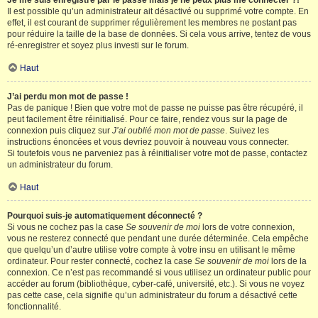
Je me suis enregistré par le passé mais je ne peux plus me connecter ?!
Il est possible qu’un administrateur ait désactivé ou supprimé votre compte. En
effet, il est courant de supprimer régulièrement les membres ne postant pas
pour réduire la taille de la base de données. Si cela vous arrive, tentez de vous
ré-enregistrer et soyez plus investi sur le forum.
Haut
J’ai perdu mon mot de passe !
Pas de panique ! Bien que votre mot de passe ne puisse pas être récupéré, il
peut facilement être réinitialisé. Pour ce faire, rendez vous sur la page de
connexion puis cliquez sur
J’ai oublié mon mot de passe
. Suivez les
instructions énoncées et vous devriez pouvoir à nouveau vous connecter.
Si toutefois vous ne parveniez pas à réinitialiser votre mot de passe, contactez
un administrateur du forum.
Haut
Pourquoi suis-je automatiquement déconnecté ?
Si vous ne cochez pas la case
Se souvenir de moi
lors de votre connexion,
vous ne resterez connecté que pendant une durée déterminée. Cela empêche
que quelqu’un d’autre utilise votre compte à votre insu en utilisant le même
ordinateur. Pour rester connecté, cochez la case
Se souvenir de moi
lors de la
connexion. Ce n’est pas recommandé si vous utilisez un ordinateur public pour
accéder au forum (bibliothèque, cyber-café, université, etc.). Si vous ne voyez
pas cette case, cela signifie qu’un administrateur du forum a désactivé cette
fonctionnalité.