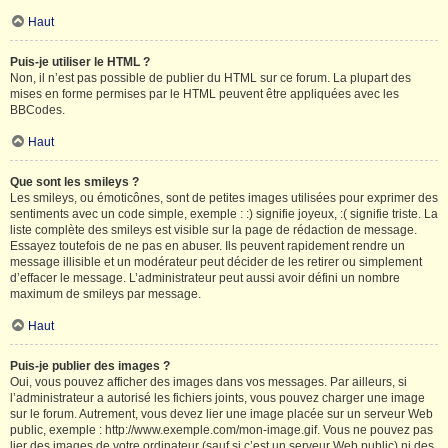
Haut
Puis-je utiliser le HTML ?
Non, il n’est pas possible de publier du HTML sur ce forum. La plupart des
mises en forme permises par le HTML peuvent être appliquées avec les
BBCodes.
Haut
Que sont les smileys ?
Les smileys, ou émoticônes, sont de petites images utilisées pour exprimer des
sentiments avec un code simple, exemple : :) signifie joyeux, :( signifie triste. La
liste complète des smileys est visible sur la page de rédaction de message.
Essayez toutefois de ne pas en abuser. Ils peuvent rapidement rendre un
message illisible et un modérateur peut décider de les retirer ou simplement
d’effacer le message. L’administrateur peut aussi avoir défini un nombre
maximum de smileys par message.
Haut
Puis-je publier des images ?
Oui, vous pouvez afficher des images dans vos messages. Par ailleurs, si
l’administrateur a autorisé les fichiers joints, vous pouvez charger une image
sur le forum. Autrement, vous devez lier une image placée sur un serveur Web
public, exemple : http://www.exemple.com/mon-image.gif. Vous ne pouvez pas
lier des images de votre ordinateur (sauf si c’est un serveur Web public) ni des