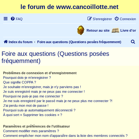
le forum de www.cancoillotte.net
FAQ
S’enregistrer
Connexion
Retour au site
Livre d'or
R
Index du forum
Foire aux questions (Questions posées fréquemment)
e
Foire aux questions (Questions posées
c
fréquemment)
h
e
Problèmes de connexion et d’enregistrement
Pourquoi dois-je m’enregistrer ?
r
Que signifie COPPA ?
c
Je souhaite m’enregistrer, mais je n’y parviens pas !
Je suis enregistré mais je ne peux pas me connecter !
h
Pourquoi ne puis-je pas me connecter ?
Je me suis enregistré par le passé mais je ne peux plus me connecter ?!
e
J’ai perdu mon mot de passe !
r
Pourquoi suis-je automatiquement déconnecté ?
À quoi sert « Supprimer les cookies » ?
Paramètres et préférences de l’utilisateur
Comment modifier mes paramètres ?
Comment empêcher mon nom d’apparaître dans la liste des membres connectés ?