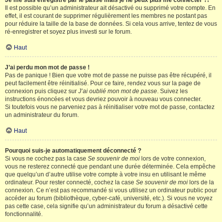
Je me suis enregistré par le passé mais je ne peux plus me connecter ?!
Il est possible qu’un administrateur ait désactivé ou supprimé votre compte. En
effet, il est courant de supprimer régulièrement les membres ne postant pas
pour réduire la taille de la base de données. Si cela vous arrive, tentez de vous
ré-enregistrer et soyez plus investi sur le forum.
Haut
J’ai perdu mon mot de passe !
Pas de panique ! Bien que votre mot de passe ne puisse pas être récupéré, il
peut facilement être réinitialisé. Pour ce faire, rendez vous sur la page de
connexion puis cliquez sur
J’ai oublié mon mot de passe
. Suivez les
instructions énoncées et vous devriez pouvoir à nouveau vous connecter.
Si toutefois vous ne parveniez pas à réinitialiser votre mot de passe, contactez
un administrateur du forum.
Haut
Pourquoi suis-je automatiquement déconnecté ?
Si vous ne cochez pas la case
Se souvenir de moi
lors de votre connexion,
vous ne resterez connecté que pendant une durée déterminée. Cela empêche
que quelqu’un d’autre utilise votre compte à votre insu en utilisant le même
ordinateur. Pour rester connecté, cochez la case
Se souvenir de moi
lors de la
connexion. Ce n’est pas recommandé si vous utilisez un ordinateur public pour
accéder au forum (bibliothèque, cyber-café, université, etc.). Si vous ne voyez
pas cette case, cela signifie qu’un administrateur du forum a désactivé cette
fonctionnalité.