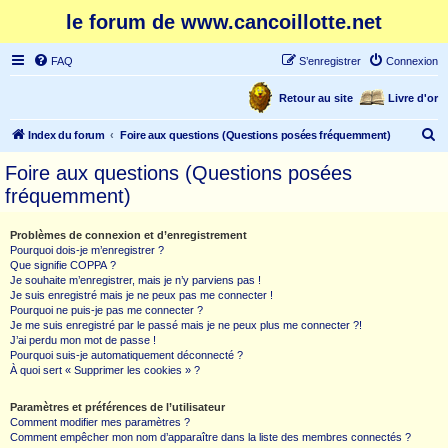
le forum de www.cancoillotte.net
FAQ
S’enregistrer
Connexion
Retour au site
Livre d'or
R
Index du forum
Foire aux questions (Questions posées fréquemment)
e
Foire aux questions (Questions posées
c
fréquemment)
h
e
Problèmes de connexion et d’enregistrement
Pourquoi dois-je m’enregistrer ?
r
Que signifie COPPA ?
c
Je souhaite m’enregistrer, mais je n’y parviens pas !
Je suis enregistré mais je ne peux pas me connecter !
h
Pourquoi ne puis-je pas me connecter ?
Je me suis enregistré par le passé mais je ne peux plus me connecter ?!
e
J’ai perdu mon mot de passe !
r
Pourquoi suis-je automatiquement déconnecté ?
À quoi sert « Supprimer les cookies » ?
Paramètres et préférences de l’utilisateur
Comment modifier mes paramètres ?
Comment empêcher mon nom d’apparaître dans la liste des membres connectés ?