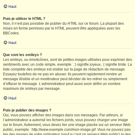
Haut
Puis-je utiliser le HTML ?
Non, il n’est pas possible de publier du HTML sur ce forum. La plupart des
mises en forme permises par le HTML peuvent être appliquées avec les
BBCodes.
Haut
Que sont les smileys ?
Les smileys, ou émoticônes, sont de petites images utilisées pour exprimer des
sentiments avec un code simple, exemple : :) signifie joyeux, :( signifie triste. La
liste complète des smileys est visible sur la page de rédaction de message.
Essayez toutefois de ne pas en abuser. Ils peuvent rapidement rendre un
message illisible et un modérateur peut décider de les retirer ou simplement
d’effacer le message. L’administrateur peut aussi avoir défini un nombre
maximum de smileys par message.
Haut
Puis-je publier des images ?
Oui, vous pouvez afficher des images dans vos messages. Par ailleurs, si
l’administrateur a autorisé les fichiers joints, vous pouvez charger une image
sur le forum. Autrement, vous devez lier une image placée sur un serveur Web
public, exemple : http://www.exemple.com/mon-image.gif. Vous ne pouvez pas
lier des images de votre ordinateur (sauf si c’est un serveur Web public) ni des