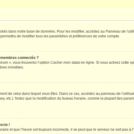
ockés dans notre base de données. Pour les modifier, accédez au
Panneau de l’util
 permettra de modifier tous les paramètres et préférences de votre compte.
s membres connectés ?
forum », vous trouverez l’option
Cacher mon statut en ligne
. Si vous activez cette o
es invisibles.
ifférent de celui dans lequel vous êtes. Dans ce cas, accédez au
panneau de l’utilisa
ney, etc.). Notez que la modification du fuseau horaire, comme la plupart des para
ecte !
aire et que l’heure est toujours incorrecte, il se peut que le serveur ne soit pas à