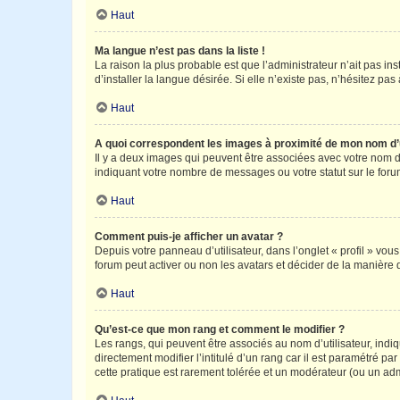
Haut
Ma langue n’est pas dans la liste !
La raison la plus probable est que l’administrateur n’ait pas 
d’installer la langue désirée. Si elle n’existe pas, n’hésitez pa
Haut
A quoi correspondent les images à proximité de mon nom d’u
Il y a deux images qui peuvent être associées avec votre nom d’
indiquant votre nombre de messages ou votre statut sur le fo
Haut
Comment puis-je afficher un avatar ?
Depuis votre panneau d’utilisateur, dans l’onglet « profil » vou
forum peut activer ou non les avatars et décider de la manière d
Haut
Qu’est-ce que mon rang et comment le modifier ?
Les rangs, qui peuvent être associés au nom d’utilisateur, ind
directement modifier l’intitulé d’un rang car il est paramétré p
cette pratique est rarement tolérée et un modérateur (ou un ad