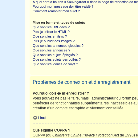
À quoi sert le bouton « Sauvegarder » dans la page de rédaction de 
Pourquoi mon message doit être validé ?
Comment remonter mon sujet ?
Mise en forme et types de sujets
Que sont les BBCodes ?
Puis-je utiliser le HTML ?
Que sont les smileys ?
Puis-je publier des images ?
Que sont les annonces globales ?
Que sont les annonces ?
Que sont les sujets épinglés ?
Que sont les sujets verrouillés ?
Que sont les icônes de sujet ?
Problèmes de connexion et d’enregistrement
Pourquoi dois-je m’enregistrer ?
Vous pouvez ne pas le faire, mais l’administrateur du forum peu
bénéficier de fonctionnalités supplémentaires inaccessibles au
création d’un compte est rapide et vivement conseillée.
Haut
Que signifie COPPA ?
COPPA (ou
Children’s Online Privacy Protection Act
de 1998) es