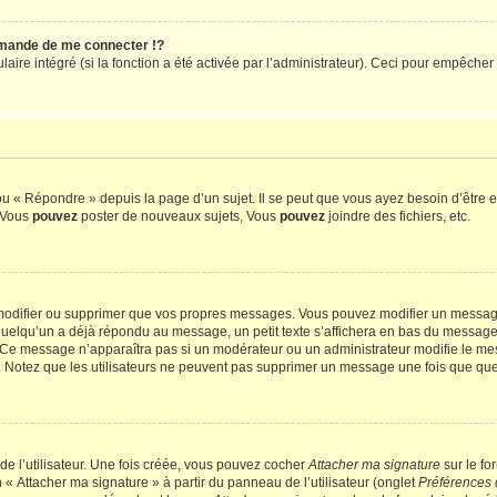
mande de me connecter !?
re intégré (si la fonction a été activée par l’administrateur). Ceci pour empêcher l’u
 « Répondre » depuis la page d’un sujet. Il se peut que vous ayez besoin d’être e
: Vous
pouvez
poster de nouveaux sujets, Vous
pouvez
joindre des fichiers, etc.
modifier ou supprimer que vos propres messages. Vous pouvez modifier un message
lqu’un a déjà répondu au message, un petit texte s’affichera en bas du message ind
n. Ce message n’apparaîtra pas si un modérateur ou un administrateur modifie le mes
ive. Notez que les utilisateurs ne peuvent pas supprimer un message une fois que qu
e l’utilisateur. Une fois créée, vous pouvez cocher
Attacher ma signature
sur le fo
 « Attacher ma signature » à partir du panneau de l’utilisateur (onglet
Préférences 