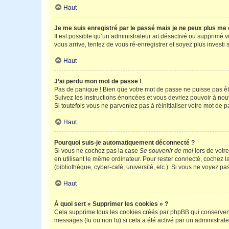
Haut
Je me suis enregistré par le passé mais je ne peux plus me
Il est possible qu’un administrateur ait désactivé ou supprimé 
vous arrive, tentez de vous ré-enregistrer et soyez plus investi s
Haut
J’ai perdu mon mot de passe !
Pas de panique ! Bien que votre mot de passe ne puisse pas être
Suivez les instructions énoncées et vous devriez pouvoir à no
Si toutefois vous ne parveniez pas à réinitialiser votre mot de 
Haut
Pourquoi suis-je automatiquement déconnecté ?
Si vous ne cochez pas la case
Se souvenir de moi
lors de votr
en utilisant le même ordinateur. Pour rester connecté, cochez 
(bibliothèque, cyber-café, université, etc.). Si vous ne voyez pa
Haut
À quoi sert « Supprimer les cookies » ?
Cela supprime tous les cookies créés par phpBB qui conservent v
messages (lu ou non lu) si cela a été activé par un administra