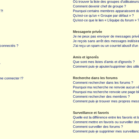
Où trouver la liste des groupes d’utilisateur
Comment devenir chef de groupe ?
 ?!
Pourquoi certains membres apparaissent dan
Qu’est-ce qu’un « Groupe par défaut » ?
Qu’est-ce que le lien « L’équipe du forum » 
Messagerie privée
Je ne peux pas envoyer de messages privé
Je reçois sans arrêt des messages indésira
 connectés ?
J’ai reçu un spam ou un courriel abusif d’u
Amis et ignorés
Que sont mes listes d’amis et d’ignorés ?
?
Comment puis-je ajouter/supprimer des utilis
Recherche dans les forums
e connecter !?
Comment rechercher dans les forums ?
Pourquoi ma recherche ne renvoie aucun ré
Pourquoi ma recherche renvoie une page bl
Comment rechercher des membres ?
Comment puis-je trouver mes propres mess
Surveillance et favoris
Quelle est la différence entre les favoris et l
Comment mettre en favoris ou surveiller des
Comment surveiller des forums ?
Comment puis-je supprimer mes surveillanc