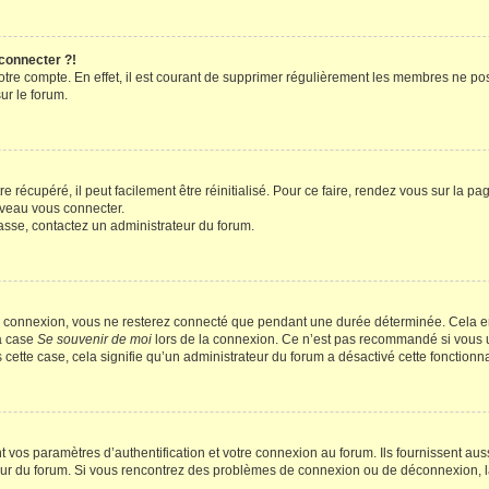
 connecter ?!
votre compte. En effet, il est courant de supprimer régulièrement les membres ne pos
ur le forum.
 récupéré, il peut facilement être réinitialisé. Pour ce faire, rendez vous sur la p
uveau vous connecter.
passe, contactez un administrateur du forum.
e connexion, vous ne resterez connecté que pendant une durée déterminée. Cela em
la case
Se souvenir de moi
lors de la connexion. Ce n’est pas recommandé si vous u
s cette case, cela signifie qu’un administrateur du forum a désactivé cette fonctionna
os paramètres d’authentification et votre connexion au forum. Ils fournissent aussi
teur du forum. Si vous rencontrez des problèmes de connexion ou de déconnexion, l