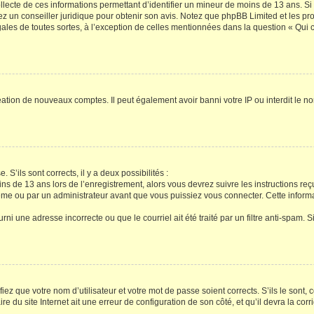
ollecte de ces informations permettant d’identifier un mineur de moins de 13 ans. S
tez un conseiller juridique pour obtenir son avis. Notez que phpBB Limited et les pr
gales de toutes sortes, à l’exception de celles mentionnées dans la question « Qui
réation de nouveaux comptes. Il peut également avoir banni votre IP ou interdit le no
 S’ils sont corrects, il y a deux possibilités :
ins de 13 ans lors de l’enregistrement, alors vous devrez suivre les instructions r
me ou par un administrateur avant que vous puissiez vous connecter. Cette informat
rni une adresse incorrecte ou que le courriel ait été traité par un filtre anti-spam. S
iez que votre nom d’utilisateur et votre mot de passe soient corrects. S’ils le sont,
e du site Internet ait une erreur de configuration de son côté, et qu’il devra la corri