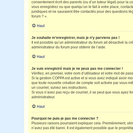
consentement écrit des parents (ou d’un tuteur légal) pour la c
vous enregistrez ou que quelqu’un le fait à votre place, contac
juridiques et ne sauraient être contactés pour des questions lé
forum ? ».
Haut
Je souhaite m’enregistrer, mais je n’y parviens pas !
Il est possible qu’un administrateur du forum ait désactivé la c
administrateur du forum pour obtenir de l’aide.
Haut
Je suis enregistré mais je ne peux pas me connecter !
Vérifiez, en premier, votre nom d’utilisateur et votre mot de passe.
Si la gestion COPPA est active et si vous avez indiqué avoir mo
que toute nouvelle création de compte soit activée par vous-mê
un courriel, suivez ses instructions.
Si vous n’avez pas reçu de courriel, il se peut que vous ayez fou
administrateur.
Haut
Pourquoi ne puis-je pas me connecter ?
Plusieurs raisons pourraient expliquer cela. Premièrement, vérif
n’avez pas été banni. Il est également possible que le propriétair