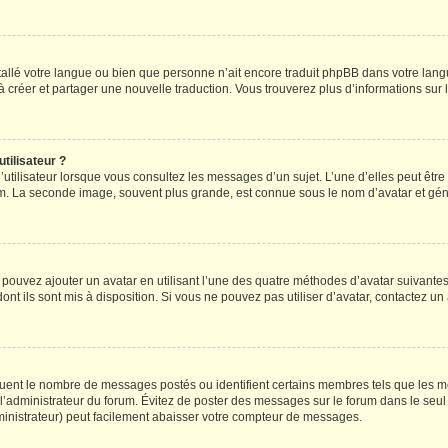
installé votre langue ou bien que personne n’ait encore traduit phpBB dans votre l
s à créer et partager une nouvelle traduction. Vous trouverez plus d’informations sur l
tilisateur ?
utilisateur lorsque vous consultez les messages d’un sujet. L’une d’elles peut êtr
rum. La seconde image, souvent plus grande, est connue sous le nom d’avatar et 
s pouvez ajouter un avatar en utilisant l’une des quatre méthodes d’avatar suivantes 
ont ils sont mis à disposition. Si vous ne pouvez pas utiliser d’avatar, contactez un
iquent le nombre de messages postés ou identifient certains membres tels que les 
ar l’administrateur du forum. Évitez de poster des messages sur le forum dans le seu
ministrateur) peut facilement abaisser votre compteur de messages.