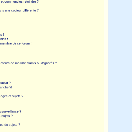
s et comment les rejoindre ?
s une couleur différente ?
?
s !
bles !
n membre de ce forum !
ateurs de ma liste d’amis ou d’ignorés ?
sultat ?
anche ?!
ages et sujets ?
a surveillance ?
 sujets ?
es de sujets ?