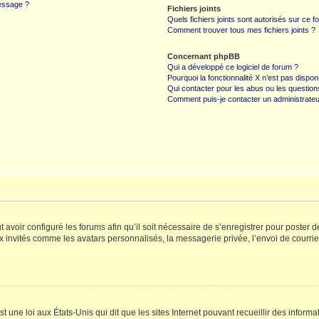
message ?
Fichiers joints
Quels fichiers joints sont autorisés sur ce f
Comment trouver tous mes fichiers joints ?
Concernant phpBB
Qui a développé ce logiciel de forum ?
Pourquoi la fonctionnalité X n’est pas dispon
Qui contacter pour les abus ou les questio
Comment puis-je contacter un administrateu
t avoir configuré les forums afin qu’il soit nécessaire de s’enregistrer pour poster
x invités comme les avatars personnalisés, la messagerie privée, l’envoi de courri
t une loi aux États-Unis qui dit que les sites Internet pouvant recueillir des infor