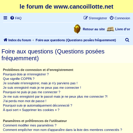
le forum de www.cancoillotte.net
FAQ
S’enregistrer
Connexion
Retour au site
Livre d'or
R
Index du forum
Foire aux questions (Questions posées fréquemment)
e
Foire aux questions (Questions posées
c
fréquemment)
h
e
Problèmes de connexion et d’enregistrement
Pourquoi dois-je m’enregistrer ?
r
Que signifie COPPA ?
c
Je souhaite m’enregistrer, mais je n’y parviens pas !
Je suis enregistré mais je ne peux pas me connecter !
h
Pourquoi ne puis-je pas me connecter ?
Je me suis enregistré par le passé mais je ne peux plus me connecter ?!
e
J’ai perdu mon mot de passe !
r
Pourquoi suis-je automatiquement déconnecté ?
À quoi sert « Supprimer les cookies » ?
Paramètres et préférences de l’utilisateur
Comment modifier mes paramètres ?
Comment empêcher mon nom d’apparaître dans la liste des membres connectés ?