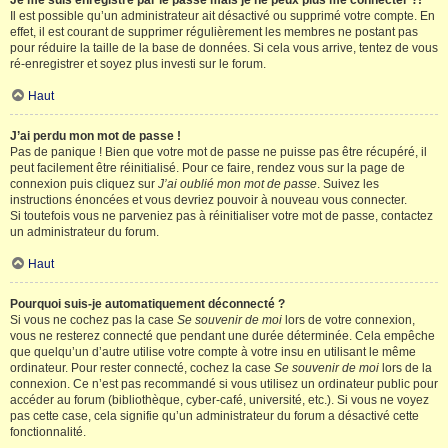
Je me suis enregistré par le passé mais je ne peux plus me connecter ?!
Il est possible qu’un administrateur ait désactivé ou supprimé votre compte. En
effet, il est courant de supprimer régulièrement les membres ne postant pas
pour réduire la taille de la base de données. Si cela vous arrive, tentez de vous
ré-enregistrer et soyez plus investi sur le forum.
Haut
J’ai perdu mon mot de passe !
Pas de panique ! Bien que votre mot de passe ne puisse pas être récupéré, il
peut facilement être réinitialisé. Pour ce faire, rendez vous sur la page de
connexion puis cliquez sur
J’ai oublié mon mot de passe
. Suivez les
instructions énoncées et vous devriez pouvoir à nouveau vous connecter.
Si toutefois vous ne parveniez pas à réinitialiser votre mot de passe, contactez
un administrateur du forum.
Haut
Pourquoi suis-je automatiquement déconnecté ?
Si vous ne cochez pas la case
Se souvenir de moi
lors de votre connexion,
vous ne resterez connecté que pendant une durée déterminée. Cela empêche
que quelqu’un d’autre utilise votre compte à votre insu en utilisant le même
ordinateur. Pour rester connecté, cochez la case
Se souvenir de moi
lors de la
connexion. Ce n’est pas recommandé si vous utilisez un ordinateur public pour
accéder au forum (bibliothèque, cyber-café, université, etc.). Si vous ne voyez
pas cette case, cela signifie qu’un administrateur du forum a désactivé cette
fonctionnalité.