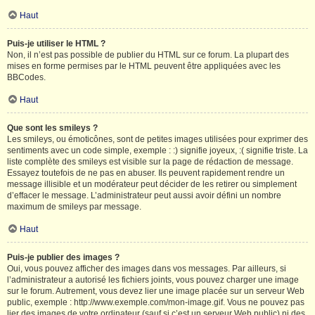
Haut
Puis-je utiliser le HTML ?
Non, il n’est pas possible de publier du HTML sur ce forum. La plupart des
mises en forme permises par le HTML peuvent être appliquées avec les
BBCodes.
Haut
Que sont les smileys ?
Les smileys, ou émoticônes, sont de petites images utilisées pour exprimer des
sentiments avec un code simple, exemple : :) signifie joyeux, :( signifie triste. La
liste complète des smileys est visible sur la page de rédaction de message.
Essayez toutefois de ne pas en abuser. Ils peuvent rapidement rendre un
message illisible et un modérateur peut décider de les retirer ou simplement
d’effacer le message. L’administrateur peut aussi avoir défini un nombre
maximum de smileys par message.
Haut
Puis-je publier des images ?
Oui, vous pouvez afficher des images dans vos messages. Par ailleurs, si
l’administrateur a autorisé les fichiers joints, vous pouvez charger une image
sur le forum. Autrement, vous devez lier une image placée sur un serveur Web
public, exemple : http://www.exemple.com/mon-image.gif. Vous ne pouvez pas
lier des images de votre ordinateur (sauf si c’est un serveur Web public) ni des