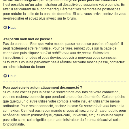
Je me suis enregistré par le passé mais je ne peux plus me connecter ?!
Il est possible qu’un administrateur ait désactivé ou supprimé votre compte. En
effet, il est courant de supprimer régulièrement les membres ne postant pas
pour réduire la taille de la base de données. Si cela vous arrive, tentez de vous
ré-enregistrer et soyez plus investi sur le forum.
Haut
J’ai perdu mon mot de passe !
Pas de panique ! Bien que votre mot de passe ne puisse pas être récupéré, il
peut facilement être réinitialisé. Pour ce faire, rendez vous sur la page de
connexion puis cliquez sur
J’ai oublié mon mot de passe
. Suivez les
instructions énoncées et vous devriez pouvoir à nouveau vous connecter.
Si toutefois vous ne parveniez pas à réinitialiser votre mot de passe, contactez
un administrateur du forum.
Haut
Pourquoi suis-je automatiquement déconnecté ?
Si vous ne cochez pas la case
Se souvenir de moi
lors de votre connexion,
vous ne resterez connecté que pendant une durée déterminée. Cela empêche
que quelqu’un d’autre utilise votre compte à votre insu en utilisant le même
ordinateur. Pour rester connecté, cochez la case
Se souvenir de moi
lors de la
connexion. Ce n’est pas recommandé si vous utilisez un ordinateur public pour
accéder au forum (bibliothèque, cyber-café, université, etc.). Si vous ne voyez
pas cette case, cela signifie qu’un administrateur du forum a désactivé cette
fonctionnalité.