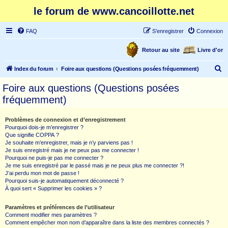
le forum de www.cancoillotte.net
FAQ
S’enregistrer
Connexion
Retour au site
Livre d'or
R
Index du forum
Foire aux questions (Questions posées fréquemment)
e
Foire aux questions (Questions posées
c
fréquemment)
h
e
Problèmes de connexion et d’enregistrement
Pourquoi dois-je m’enregistrer ?
r
Que signifie COPPA ?
c
Je souhaite m’enregistrer, mais je n’y parviens pas !
Je suis enregistré mais je ne peux pas me connecter !
h
Pourquoi ne puis-je pas me connecter ?
Je me suis enregistré par le passé mais je ne peux plus me connecter ?!
e
J’ai perdu mon mot de passe !
r
Pourquoi suis-je automatiquement déconnecté ?
À quoi sert « Supprimer les cookies » ?
Paramètres et préférences de l’utilisateur
Comment modifier mes paramètres ?
Comment empêcher mon nom d’apparaître dans la liste des membres connectés ?